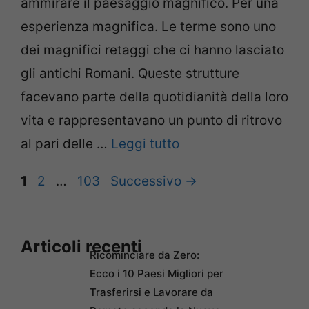
ammirare il paesaggio magnifico. Per una
esperienza magnifica. Le terme sono uno
dei magnifici retaggi che ci hanno lasciato
gli antichi Romani. Queste strutture
facevano parte della quotidianità della loro
vita e rappresentavano un punto di ritrovo
al pari delle …
Leggi tutto
Pagina
Pagina
Pagina
1
2
…
103
Successivo
→
Articoli recenti
Ricominciare da Zero:
Ecco i 10 Paesi Migliori per
Trasferirsi e Lavorare da