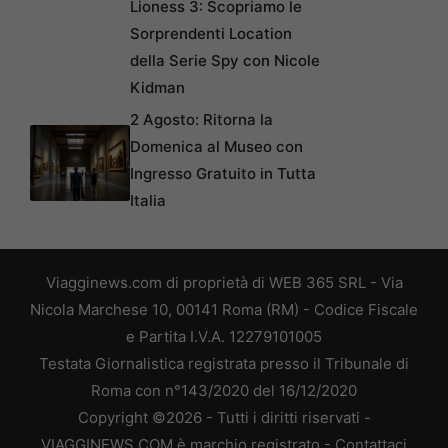
Lioness 3: Scopriamo le
Sorprendenti Location
della Serie Spy con Nicole
Kidman
2 Agosto: Ritorna la
Domenica al Museo con
Ingresso Gratuito in Tutta
Italia
Viagginews.com di proprietà di WEB 365 SRL - Via
Nicola Marchese 10, 00141 Roma (RM) - Codice Fiscale
e Partita I.V.A. 12279101005
Testata Giornalistica registrata presso il Tribunale di
Roma con n°143/2020 del 16/12/2020
Copyright ©2026 - Tutti i diritti riservati -
VIAGGINEWS.COM è marchio registrato -
Contattaci