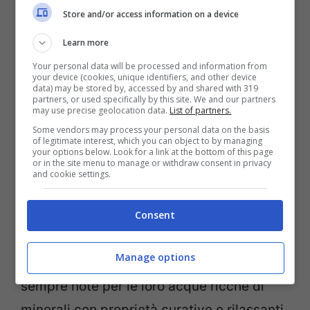
Store and/or access information on a device
2 giugno alle terme in Toscana:
Learn more
non puoi perderti questo
Your personal data will be processed and information from
your device (cookies, unique identifiers, and other device
ristorante che fa solo cucina
data) may be stored by, accessed by and shared with 319
partners, or used specifically by this site. We and our partners
casereccia
may use precise geolocation data.
List of partners.
Some vendors may process your personal data on the basis
15 Maggio 2025
di
Giuseppe F.
of legitimate interest, which you can object to by managing
your options below. Look for a link at the bottom of this page
or in the site menu to manage or withdraw consent in privacy
and cookie settings.
Un resort con terme esclusive, perfetto
per chi è alla ricerca di relax e benessere e
Consent
di un’immersione nella bellezza della
Manage options
Toscana. Le terme toscane sono da
sempre note per le loro acque ricche di
minerali con proprietà curative e rilassanti.