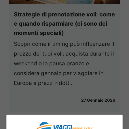
Strategie di prenotazione voli: come
e quando risparmiare (ci sono dei
momenti speciali)
Scopri come il timing può influenzare il
prezzo dei tuoi voli: acquista durante il
weekend o la pausa pranzo e
considera gennaio per viaggiare in
Europa a prezzi ridotti.
27 Gennaio 2026