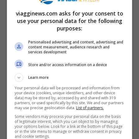
viagginews.com asks for your consent to
use your personal data for the following
purposes:
Personalised advertising and content, advertising and
content measurement, audience research and
services development
Store and/or access information on a device
Learn more
Settimana bianca: quando conviene
Your personal data will be processed and information from
your device (cookies, unique identifiers, and other device
davvero partire (e perché gennaio
data) may be stored by, accessed by and shared with 319
partners, or used specifically by this site. We and our partners
batte febbraio)
may use precise geolocation data.
List of partners.
Some vendors may process your personal data on the basis
Questo articolo offre consigli pratici
of legitimate interest, which you can object to by managing
your options below. Look for a link at the bottom of this page
per pianificare la tua settimana bianca,
or in the site menu to manage or withdraw consent in privacy
and cookie settings.
analizzando i costi di Capodanno e