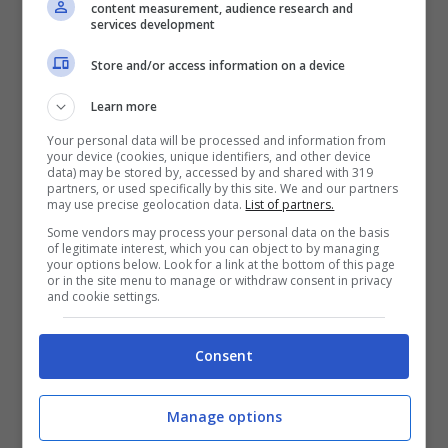
content measurement, audience research and
services development
Store and/or access information on a device
3 Meraviglie Nascoste nel Lazio: Tra Borghi
Learn more
Sospesi e Segreti Sotterranei
Your personal data will be processed and information from
your device (cookies, unique identifiers, and other device
data) may be stored by, accessed by and shared with 319
partners, or used specifically by this site. We and our partners
may use precise geolocation data.
List of partners.
Consigli di Viaggio
Some vendors may process your personal data on the basis
of legitimate interest, which you can object to by managing
your options below. Look for a link at the bottom of this page
or in the site menu to manage or withdraw consent in privacy
and cookie settings.
Consent
Manage options