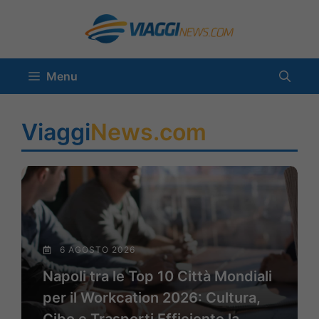
Vai
al
contenuto
Menu
Viaggi
News.com
6 AGOSTO 2026
Napoli tra le Top 10 Città Mondiali
per il Workcation 2026: Cultura,