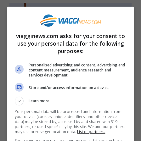
viagginews.com asks for your consent to
use your personal data for the following
purposes:
Personalised advertising and content, advertising and
content measurement, audience research and
services development
Store and/or access information on a device
Meteo Ponte Ognissanti rovinato: in
Learn more
arrivo una raffica di perturbazioni
Your personal data will be processed and information from
your device (cookies, unique identifiers, and other device
Le previsioni meteo riguardanti i
data) may be stored by, accessed by and shared with 319
partners, or used specifically by this site. We and our partners
prossimo fine settimana, occasione in
may use precise geolocation data.
List of partners.
cui si celebrerà la festività di
Some vendors may process your personal data on the basis