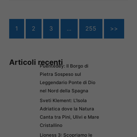
1
2
3
…
255
>>
Articoli recenti
Puentedey: Il Borgo di
Pietra Sospeso sul
Leggendario Ponte di Dio
nel Nord della Spagna
Sveti Klement: L’Isola
Adriatica dove la Natura
Canta tra Pini, Ulivi e Mare
Cristallino
Lioness 3: Scopriamo le