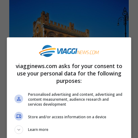
viagginews.com asks for your consent to
use your personal data for the following
purposes:
Un rumore sordo e tanta paura:
l’oscuro maggiordomo di Piacenza
Personalised advertising and content, advertising and
content measurement, audience research and
services development
A Piacenza, una leggenda che scuote
tutti: un maggiordomo e quel gesto
Store and/or access information on a device
efferato. I suoi monumenti parlano per
Learn more
...
Leggi tutto