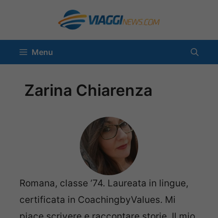
Vai
al
contenuto
Menu
Zarina Chiarenza
Romana, classe ’74. Laureata in lingue,
certificata in CoachingbyValues. Mi
piace scrivere e raccontare storie. Il mio