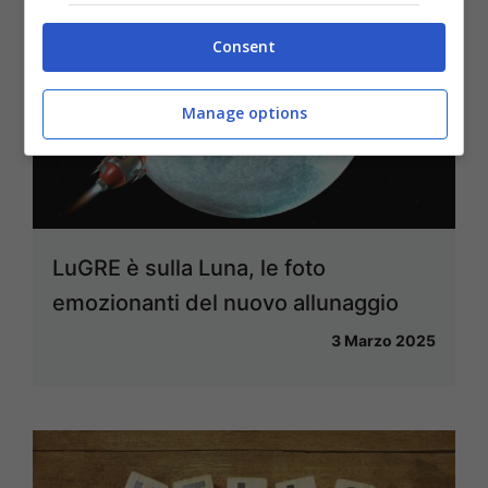
Consent
Manage options
LuGRE è sulla Luna, le foto
emozionanti del nuovo allunaggio
3 Marzo 2025