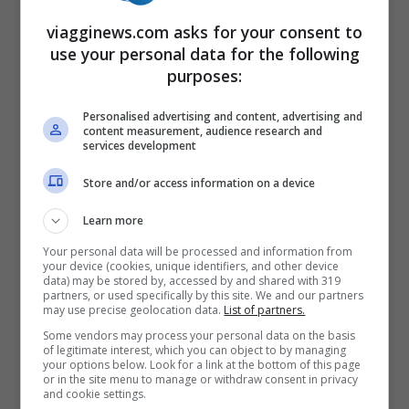
viagginews.com asks for your consent to
use your personal data for the following
purposes:
Personalised advertising and content, advertising and
content measurement, audience research and
services development
Store and/or access information on a device
CIR, CIN e affitti brevi: con questo
Learn more
strumento è più facile mettersi in
Your personal data will be processed and information from
regola
your device (cookies, unique identifiers, and other device
data) may be stored by, accessed by and shared with 319
3 Marzo 2025
partners, or used specifically by this site. We and our partners
may use precise geolocation data.
List of partners.
Some vendors may process your personal data on the basis
of legitimate interest, which you can object to by managing
your options below. Look for a link at the bottom of this page
or in the site menu to manage or withdraw consent in privacy
and cookie settings.