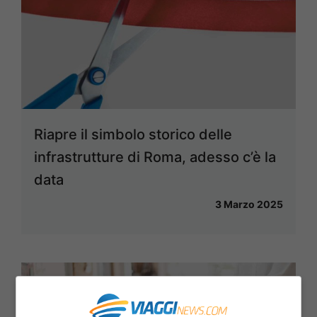
Riapre il simbolo storico delle
infrastrutture di Roma, adesso c’è la
data
3 Marzo 2025