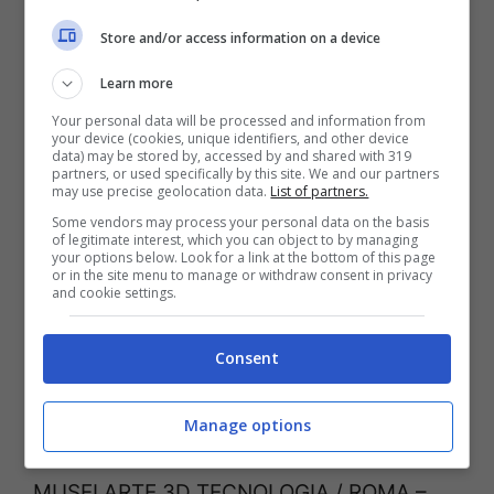
innamorati che, per stupire l’amata o
Store and/or access information on a device
l’amato, aspirano a un regalo più originale
Learn more
di una cravatta o di una scatola di
Your personal data will be processed and information from
your device (cookies, unique identifiers, and other device
cioccolatini. L’idea di un weekend, magari
data) may be stored by, accessed by and shared with 319
partners, or used specifically by this site. We and our partners
personalizzato, rappresenta una scelta
may use precise geolocation data.
List of partners.
romantica che accontenta entrambi i
Some vendors may process your personal data on the basis
of legitimate interest, which you can object to by managing
your options below. Look for a link at the bottom of this page
partner …
Leggi tutto
or in the site menu to manage or withdraw consent in privacy
and cookie settings.
Musei | L’arte ora è in 3D: da
Caravaggio all’Antica Roma
Consent
7 Gennaio 2011
di
Cinzia Zadro
Manage options
MUSEI ARTE 3D TECNOLOGIA / ROMA –