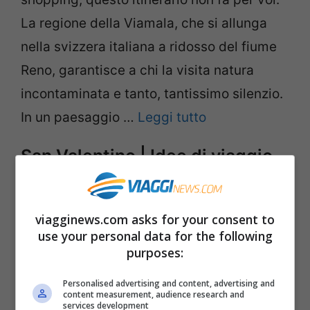
La regione della Viamala, che si allunga
nella svizzera italiana a ridosso del fiume
Reno, garantisce a chi la visita natura
incontaminata e tanto, tantissimo silenzio.
In un paesaggio …
Leggi tutto
San Valentino | Idee di viaggio
per un weekend romantico
3 Febbraio 2011
di
Cinzia Zadro
viagginews.com asks for your consent to
use your personal data for the following
purposes:
SAN VALENTINO IDEE VIAGGI REGALO
Personalised advertising and content, advertising and
WEEKEND / ROMA – La festa di San
content measurement, audience research and
services development
Valentino rende ansiosi tutti quegli