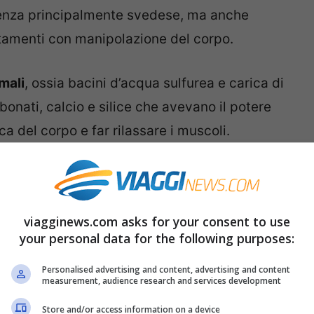
nienza principalmente svedese, ma anche
attamenti con manipolazione del corpo.
rmali
, ossia bacini d’acqua sulfurea e carica di
onati, calcio e silice che avevano il potere
ica del corpo e far rilassare i muscoli.
siva italiana e ci sono infatti moltissimi
ti termali (ad esempio il Giappone in Asia e
se in tutti questi Paesi è nata naturalmente
viagginews.com asks for your consent to use
rare i mali.
your personal data for the following purposes:
e d’Europa e – forse – del mondo si trovino
Personalised advertising and content, advertising and content
measurement, audience research and services development
 di cui sono giunte a noi le informazioni più
Store and/or access information on a device