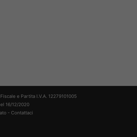
iscale e Partita I.V.A. 12279101005
del 16/12/2020
ato -
Contattaci