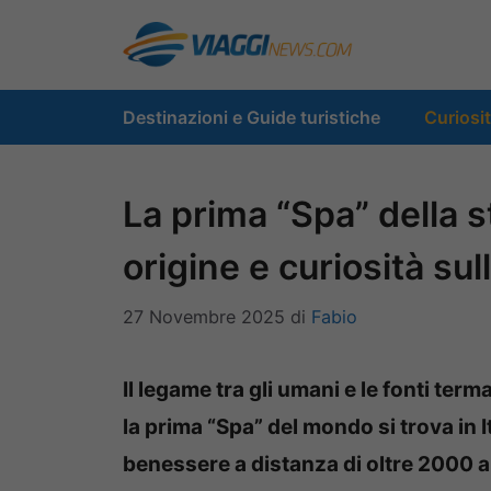
Vai
al
contenuto
Destinazioni e Guide turistiche
Curiosi
La prima “Spa” della sto
origine e curiosità sul
27 Novembre 2025
di
Fabio
Il legame tra gli umani e le fonti term
la prima “Spa” del mondo si trova in I
benessere a distanza di oltre 2000 a