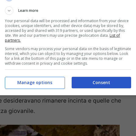
a della dominazione greca del Sud Italia. Pare
Learn more
sia nato il culto delle terme di Nitrodi.
Your personal data will be processed and information from your device
(cookies, unique identifiers, and other device data) may be stored by,
e di Nitrodi, le più antiche del
accessed by and shared with 319 partners, or used specifically by this
site. We and our partners may use precise geolocation data.
List of
partners.
Some vendors may process your personal data on the basis of legitimate
interest, which you can object to by managing your options below. Look
a di Ischia sono state scoperte dagli Antichi
for a link at the bottom of this page or in the site menu to manage or
withdraw consent in privacy and cookie settings.
 il I secolo a.C.), i quali decisero di sfruttarle
lo) e delle Ninfe. Nelle terme costruite
Manage options
Consent
eri dopo le battaglie, ma anche chi era affetto
he desideravano rimanere incinta e quelle che
za giovanile.