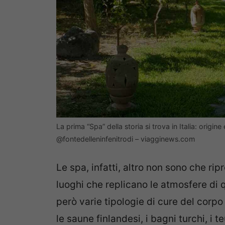
La prima “Spa” della storia si trova in Italia: origin
@fontedelleninfenitrodi – viagginews.com
Le spa, infatti, altro non sono che ri
luoghi che replicano le atmosfere di q
però varie tipologie di cure del corp
le saune finlandesi, i bagni turchi, i t