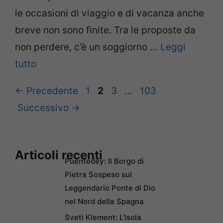
le occasioni di viaggio e di vacanza anche
breve non sono finite. Tra le proposte da
non perdere, c’è un soggiorno …
Leggi
tutto
Pagina
Pagina
Pagina
Pagina
←
Precedente
1
2
3
…
103
Successivo
→
Articoli recenti
Puentedey: Il Borgo di
Pietra Sospeso sul
Leggendario Ponte di Dio
nel Nord della Spagna
Sveti Klement: L’Isola