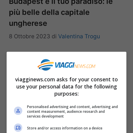
Budapest è il tuo paradiso: le
più belle della capitale
ungherese
8 Ottobre 2023
di
Valentina Trogu
Se amate le terme, Budapest è la città
perfetta per il vostro prossimo viaggio. La
capitale ungherese nasconde delle piccole
viagginews.com asks for your consent to
use your personal data for the following
meraviglie. In Ungheria ci sono più di mille
purposes:
fonti naturali di acqua sorgiva e ben 125
Personalised advertising and content, advertising and
sorgenti termali scorrono sotto Budapest,
content measurement, audience research and
services development
la città Regina delle acque. Budapest è
una città che incanta sotto vari punti …
Store and/or access information on a device