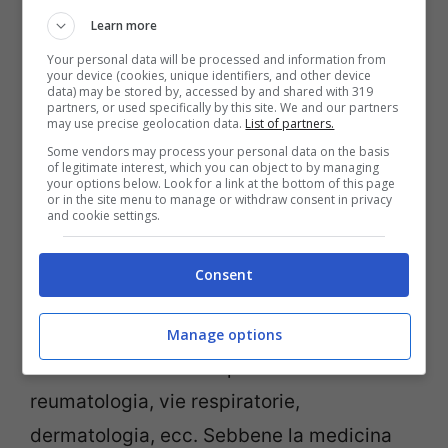
Leggi tutto
Learn more
Your personal data will be processed and information from
Sei sicuro che andare alle terme
your device (cookies, unique identifiers, and other device
data) may be stored by, accessed by and shared with 319
ti fa bene? Prima di andarci
partners, or used specifically by this site. We and our partners
may use precise geolocation data.
List of partners.
assicurati che fanno per te
Some vendors may process your personal data on the basis
of legitimate interest, which you can object to by managing
your options below. Look for a link at the bottom of this page
28 Settembre 2023
di
Floriana Vitiello
or in the site menu to manage or withdraw consent in privacy
and cookie settings.
Effettuare un trattamento in un centro
Consent
termale può presentare controindicazioni
generali o specifiche a seconda
Manage options
dell’orientamento terapeutico:
reumatologia, vie respiratorie,
dermatologia, ecc. Sebbene la medicina