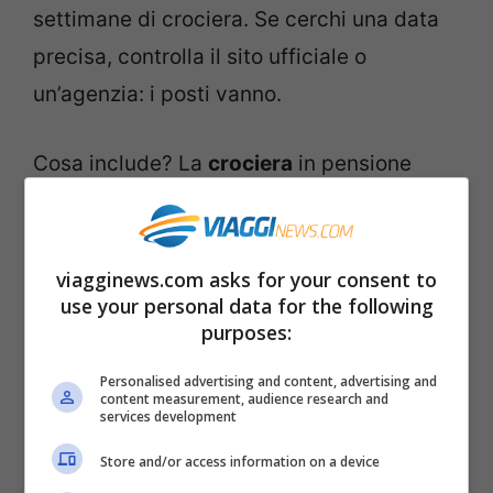
settimane di crociera. Se cerchi una data
precisa, controlla il sito ufficiale o
un’agenzia: i posti vanno.
Cosa include? La
crociera
in pensione
completa, la cabina, l’accesso agli
spettacoli e ai servizi di bordo standard.
Restano a parte, salvo pacchetti, bevande,
viagginews.com asks for your consent to
use your personal data for the following
escursioni, connessione, assicurazione.
purposes:
Voli e trasferimenti non sono compresi se
Personalised advertising and content, advertising and
non indicato. È la normalità nel settore, ma
content measurement, audience research and
services development
con i last minute serve un occhio in più:
flessibilità sull’imbarco ripaga.
Store and/or access information on a device