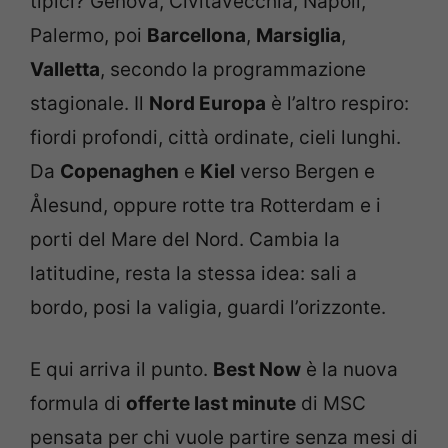
tipici? Genova, Civitavecchia, Napoli,
Palermo, poi
Barcellona
,
Marsiglia
,
Valletta
, secondo la programmazione
stagionale. Il
Nord Europa
è l’altro respiro:
fiordi profondi, città ordinate, cieli lunghi.
Da
Copenaghen
e
Kiel
verso Bergen e
Ålesund, oppure rotte tra Rotterdam e i
porti del Mare del Nord. Cambia la
latitudine, resta la stessa idea: sali a
bordo, posi la valigia, guardi l’orizzonte.
E qui arriva il punto.
Best Now
è la nuova
formula di
offerte last minute
di MSC
pensata per chi vuole partire senza mesi di