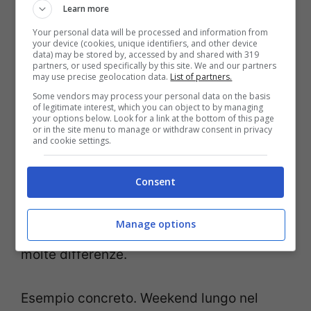
Learn more
Quanto costa davvero (e cosa
Your personal data will be processed and information from
your device (cookies, unique identifiers, and other device
guardare)
data) may be stored by, accessed by and shared with 319
partners, or used specifically by this site. We and our partners
may use precise geolocation data.
List of partners.
Cabina: interna più economica; vista mare
Some vendors may process your personal data on the basis
of legitimate interest, which you can object to by managing
o balcone salgono di prezzo. Oneri: quote
your options below. Look for a link at the bottom of this page
or in the site menu to manage or withdraw consent in privacy
di servizio giornaliere e spese portuali
and cookie settings.
incidono. Tempismo: i posti migliori
Consent
spariscono presto; le tariffe possono
oscillare. Rotta: Nord spesso costa un po’
Manage options
di più del Sud, ma il last minute livella
molte differenze.
Esempio concreto. Weekend lungo nel