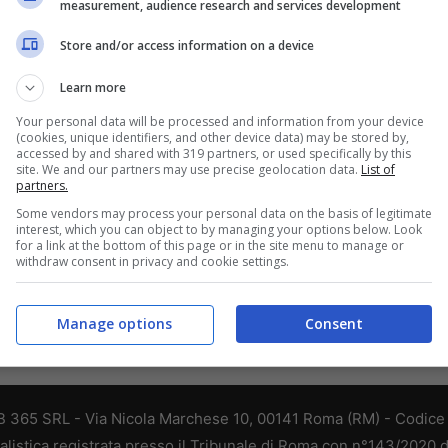
measurement, audience research and services development
Store and/or access information on a device
Learn more
Your personal data will be processed and information from your device
(cookies, unique identifiers, and other device data) may be stored by,
accessed by and shared with 319 partners, or used specifically by this
site. We and our partners may use precise geolocation data.
List of
partners.
Some vendors may process your personal data on the basis of legitimate
interest, which you can object to by managing your options below. Look
for a link at the bottom of this page or in the site menu to manage or
withdraw consent in privacy and cookie settings.
Manage options
Consent
 365 SRL - Via Nicola Marchese 10, 00141 Roma (RM) - Codice F
alistica registrata presso il Tribunale di Roma con n°143/2020 