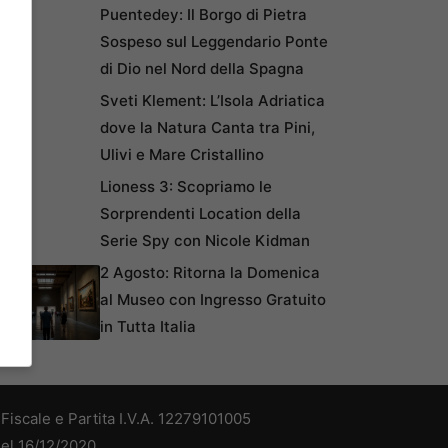
Puentedey: Il Borgo di Pietra
Sospeso sul Leggendario Ponte
di Dio nel Nord della Spagna
Sveti Klement: L’Isola Adriatica
dove la Natura Canta tra Pini,
Ulivi e Mare Cristallino
Lioness 3: Scopriamo le
Sorprendenti Location della
Serie Spy con Nicole Kidman
2 Agosto: Ritorna la Domenica
al Museo con Ingresso Gratuito
in Tutta Italia
iscale e Partita I.V.A. 12279101005
del 16/12/2020