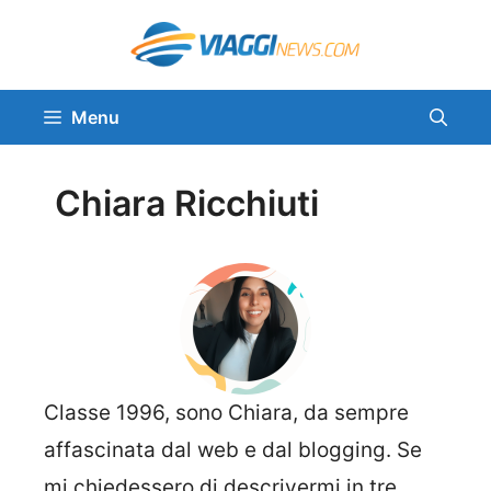
Vai
al
contenuto
Menu
Chiara Ricchiuti
Classe 1996, sono Chiara, da sempre
affascinata dal web e dal blogging. Se
mi chiedessero di descrivermi in tre