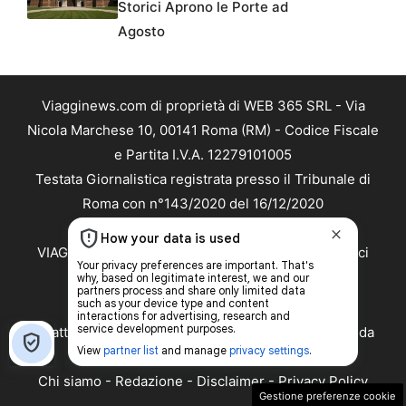
Storici Aprono le Porte ad
Agosto
Viagginews.com di proprietà di WEB 365 SRL - Via
Nicola Marchese 10, 00141 Roma (RM) - Codice Fiscale
e Partita I.V.A. 12279101005
Testata Giornalistica registrata presso il Tribunale di
Roma con n°143/2020 del 16/12/2020
Copyright ©2026 - Tutti i diritti riservati -
VIAGGINEWS.COM è marchio registrato -
Contattaci
Le attività pubblicitarie su questo sito sono gestite da
theCoreAdv
Chi siamo
-
Redazione
-
Disclaimer
-
Privacy Policy
Gestione preferenze cookie