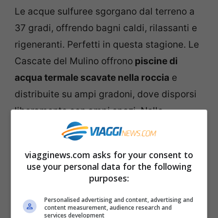
Le acque sulfuree sgorgano dal terreno a
37 gradi, offrendo bagni caldi, rilassanti e
rigeneranti. Perfetti in questa stagione. Le
Cascate del Mulino offrono
piscine di
acqua termale scavate nella roccia
e
distribuite su ampi gradoni, dove disporsi
liberamente con ampi spazi. Nelle
vicinanze trovate anche gli stabilimenti
termali a pagamento, con tutti i servizi.
viagginews.com asks for your consent to
use your personal data for the following
Terme libere di Bormio
purposes:
Personalised advertising and content, advertising and
content measurement, audience research and
services development