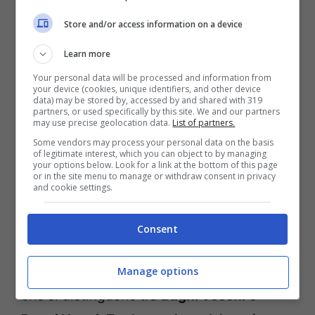
Store and/or access information on a device
Learn more
Your personal data will be processed and information from
your device (cookies, unique identifiers, and other device
data) may be stored by, accessed by and shared with 319
partners, or used specifically by this site. We and our partners
may use precise geolocation data.
List of partners.
Vasche di Leonardo, Bormio (www.gogoterme.com)
Some vendors may process your personal data on the basis
of legitimate interest, which you can object to by managing
your options below. Look for a link at the bottom of this page
Le
terme di Bormio
, in Valtellina, sono tra
or in the site menu to manage or withdraw consent in privacy
and cookie settings.
le più belle d’Europa, per le loro vasche e il
paesaggio montano circostante. La
Consent
località ha una vastissima scelta di servizi
termali, tra stabilimenti e vasche all’aperto
Manage options
che si distinguono tra
Bagni Vecchi
e