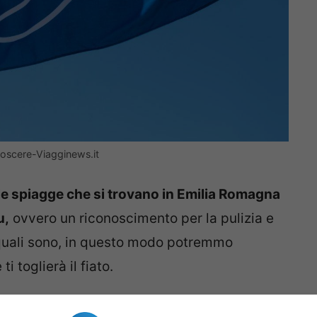
noscere-Viagginews.it
le spiagge che si trovano in Emilia Romagna
u,
ovvero un riconoscimento per la pulizia e
 quali sono, in questo modo potremmo
i toglierà il fiato.
le