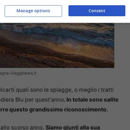
Manage options
Consent
omagna-Viagginews.it
carti quali sono le spiagge, o meglio i tratti
diera Blu per quest’anno
. In totale sono salite
orre questo grandissimo riconoscimento.
 allo scorso anno.
Siamo giunti alla sua