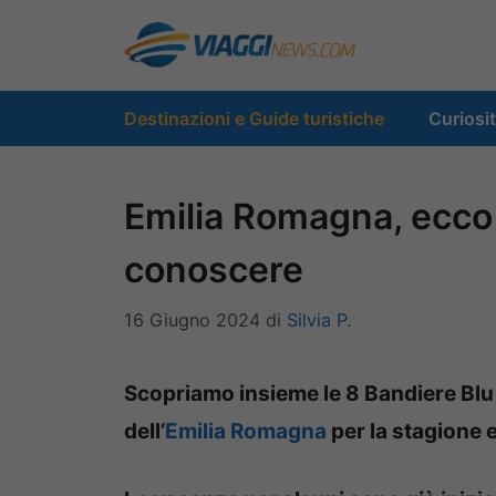
Vai
al
contenuto
Destinazioni e Guide turistiche
Curiosi
Emilia Romagna, ecco 
conoscere
16 Giugno 2024
di
Silvia P.
Scopriamo insieme le 8 Bandiere Blu
dell’
Emilia Romagna
per la stagione 