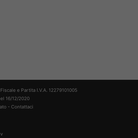
iscale e Partita I.V.A. 12279101005
del 16/12/2020
ato -
Contattaci
dv