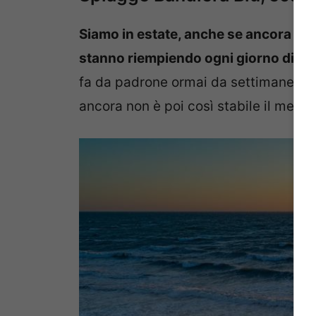
Siamo in estate, anche se ancora non 
stanno riempiendo ogni giorno di più
fa da padrone ormai da settimane. Per 
ancora non è poi così stabile il meteo