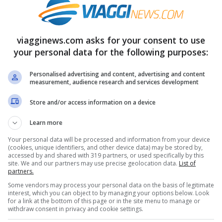
è iniziata ufficialmente ma le spiagge si
viagginews.com asks for your consent to use
,
specialmente al Sud Italia dove il caldo la
your personal data for the following purposes:
quanto riguarda il Centro ed il Nord Italia
.
Personalised advertising and content, advertising and content
measurement, audience research and services development
Store and/or access information on a device
Learn more
Your personal data will be processed and information from your device
(cookies, unique identifiers, and other device data) may be stored by,
accessed by and shared with 319 partners, or used specifically by this
site. We and our partners may use precise geolocation data.
List of
partners.
Some vendors may process your personal data on the basis of legitimate
interest, which you can object to by managing your options below. Look
for a link at the bottom of this page or in the site menu to manage or
withdraw consent in privacy and cookie settings.