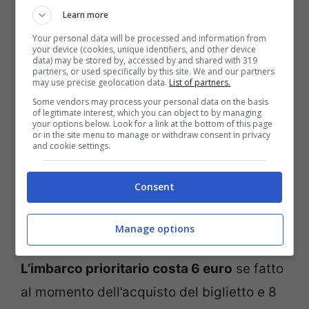
Learn more
Ma
Ryanair mette a disposizione dei
Your personal data will be processed and information from
your device (cookies, unique identifiers, and other device
viaggiatori un interessante servizio
che
data) may be stored by, accessed by and shared with 319
partners, or used specifically by this site. We and our partners
may use precise geolocation data.
List of partners.
ha rivoluzionato il modo di viaggiare ed è
Some vendors may process your personal data on the basis
anche molto comodo. Si tratta del
pass
of legitimate interest, which you can object to by managing
your options below. Look for a link at the bottom of this page
per l’imbarco prioritario
che consentirà di
or in the site menu to manage or withdraw consent in privacy
and cookie settings.
salire per primi sull’aereo e di poter portare
anche un bagaglio a mano delle
Consent
dimensioni di 55x40x20, cosa che non è
più consentito se non acquistata a parte.
Manage options
L’imbarco prioritario costa 6 euro
se fatto
al momento dell’acquisto del biglietto e 8