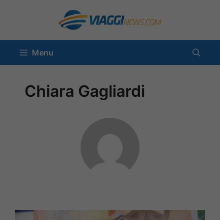
Vai
al
contenuto
Menu
Chiara Gagliardi