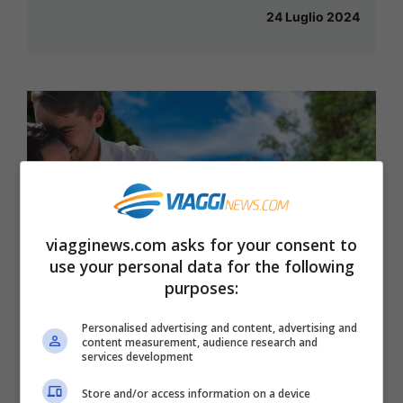
24 Luglio 2024
viagginews.com asks for your consent to
use your personal data for the following
purposes:
Personalised advertising and content, advertising and
content measurement, audience research and
Viaggio di coppia in Thailandia? Dove
services development
andare e cosa scegliere
Store and/or access information on a device