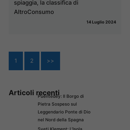
spiaggia, la classifica di
AltroConsumo
14 Luglio 2024
1
2
>>
Articoli recenti
Puentedey: Il Borgo di
Pietra Sospeso sul
Leggendario Ponte di Dio
nel Nord della Spagna
Sveti Klement: L’Isola