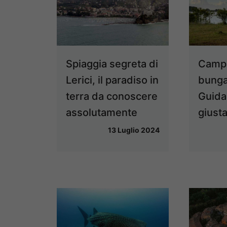
Spiaggia segreta di
Camp
Lerici, il paradiso in
bunga
terra da conoscere
Guida 
assolutamente
giust
13 Luglio 2024