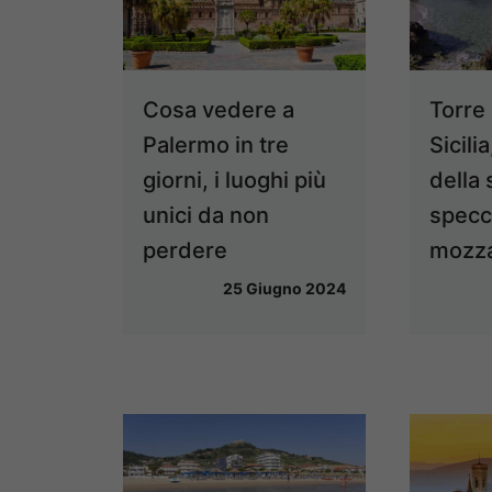
Cosa vedere a
Torre 
Palermo in tre
Sicilia
giorni, i luoghi più
della 
unici da non
specc
perdere
mozza
25 Giugno 2024