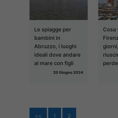
Le spiagge per
Cosa 
bambini in
Firenz
Abruzzo, i luoghi
giorn
ideali dove andare
riusci
al mare con figli
perder
20 Giugno 2024
<<
1
2