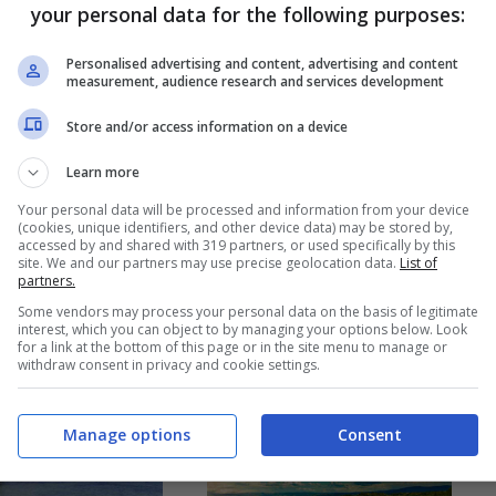
your personal data for the following purposes:
Personalised advertising and content, advertising and content
measurement, audience research and services development
Store and/or access information on a device
anti stellati a
La spiaggia di
i luoghi più
Trevignano
Learn more
sivi dove
Romano, diverse
Your personal data will be processed and information from your device
(cookies, unique identifiers, and other device data) may be stored by,
are nella
scelte per una
accessed by and shared with 319 partners, or used specifically by this
site. We and our partners may use precise geolocation data.
List of
ale
giornata di relax
partners.
Some vendors may process your personal data on the basis of legitimate
27 Giugno 2024
26 Giugno 2024
interest, which you can object to by managing your options below. Look
for a link at the bottom of this page or in the site menu to manage or
withdraw consent in privacy and cookie settings.
Manage options
Consent