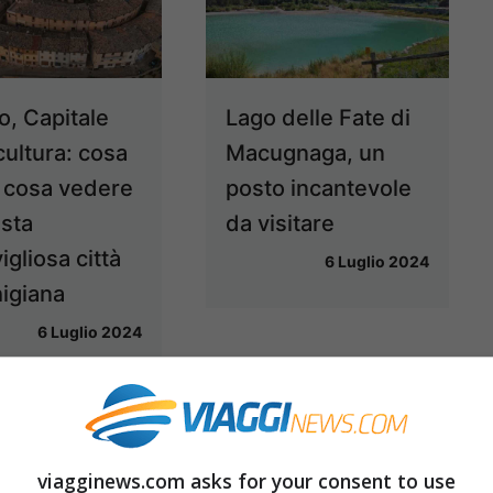
o, Capitale
Lago delle Fate di
cultura: cosa
Macugnaga, un
e cosa vedere
posto incantevole
esta
da visitare
gliosa città
6 Luglio 2024
igiana
6 Luglio 2024
viagginews.com asks for your consent to use