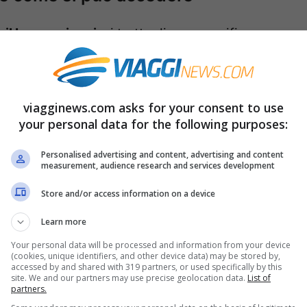
il bonus viaggi
, si tratta di una specifica
a determinati target. E’ una misura che ha
llo di aiutare a organizzare una vacanza a chi
re il turismo in Italia.
viagginews.com asks for your consent to use
your personal data for the following purposes:
Personalised advertising and content, advertising and content
measurement, audience research and services development
Store and/or access information on a device
Learn more
Your personal data will be processed and information from your device
(cookies, unique identifiers, and other device data) may be stored by,
accessed by and shared with 319 partners, or used specifically by this
site. We and our partners may use precise geolocation data.
List of
partners.