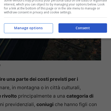
Some vendors may process your personal data on the basis of legitimate
interest, which you can object to by managing your options below. Look
for a link at the bottom of this page or in the site menu to manage or
withdraw consent in privacy and cookie settings.
Manage options
Consent
m
re una parte dei costi previsti per i
re, in montagna o in città culturali,
è rivolto
principalmente a una
categoria di
oni previdenziali,
coniugi
che hanno figli con