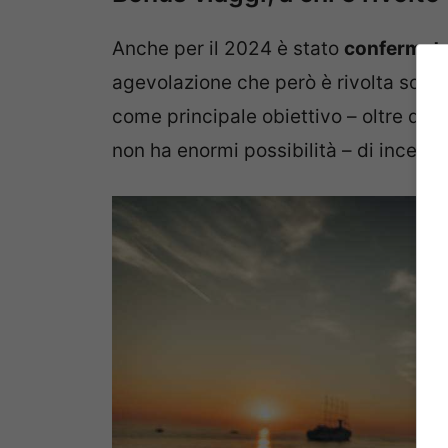
Anche per il 2024 è stato
confermato 
agevolazione che però è rivolta solo 
come principale obiettivo – oltre que
non ha enormi possibilità – di incentiva