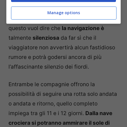
ecologica, le imbarcazioni, infatti,
Manage options
utilizzano solo motori con batteria LNG,
questo vuol dire che
la navigazione
è
talmente
silenziosa
da far sì che il
viaggiatore non avvertirà alcun fastidioso
rumore e potrà godersi ancora di più
l’affascinante silenzio dei fiordi.
Entrambe le compagnie offrono la
possibilità di seguire una rotta solo andata
o andata e ritorno, quello completo
impiega tra gli 11 e i 12 giorni.
Dalla nave
crociera si potranno ammirare il sole di