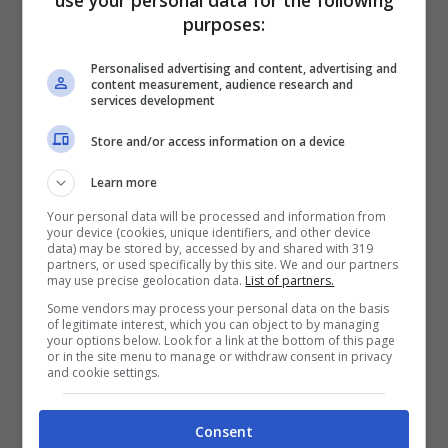
use your personal data for the following
Norvegia
. Qui le principali
compagnie di
purposes:
navigazione
sono due e navigano lungo
Personalised advertising and content, advertising and
tutta la costa. La
Hurgtigruten
che è la più
content measurement, audience research and
services development
tradizionale, esiste dal 1893, ha partenze
Store and/or access information on a device
giornaliere e fa scalo in 34 porti tra
Bergen, che si trova a sud-ovest e
Learn more
Kikenes, a nord.
Your personal data will be processed and information from
your device (cookies, unique identifiers, and other device
data) may be stored by, accessed by and shared with 319
partners, or used specifically by this site. We and our partners
La
Havila
, invece, è una compagnia molto
may use precise geolocation data.
List of partners.
più giovane. Basti pensare che il suo primo
Some vendors may process your personal data on the basis
of legitimate interest, which you can object to by managing
viaggio c’è stato nel 2021 e segue la
your options below. Look for a link at the bottom of this page
or in the site menu to manage or withdraw consent in privacy
and cookie settings.
stessa rotta della tradizionale crociera. Le
sue navi sono senz’altro più nuove, con una
Consent
tecnologia moderna ma soprattutto