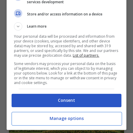
Kensington Gardens. A nord di Kensington
services development
trovate il pittoresco quartiere di
Notting
Store and/or access information on a device
Hill
e la famosa
Portobello
Road
, con il
Learn more
famoso mercatino delle pulci. Per
Your personal data will be processed and information from
your device (cookies, unique identifiers, and other device
attraversare tutte queste zone, piuttosto
data) may be stored by, accessed by and shared with 319
partners, or used specifically by this site. We and our partners
ampie, prendete la metropolitana o
may use precise geolocation data.
List of partners.
l’autobus sui percorsi più lunghi.
Some vendors may process your personal data on the basis
of legitimate interest, which you can object to by managing
your options below. Look for a link at the bottom of this page
or in the site menu to manage or withdraw consent in privacy
and cookie settings.
Consent
Manage options