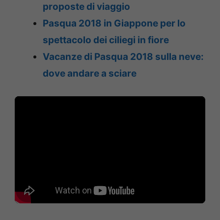
proposte di viaggio
Pasqua 2018 in Giappone per lo
spettacolo dei ciliegi in fiore
Vacanze di Pasqua 2018 sulla neve:
dove andare a sciare