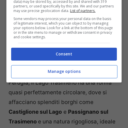
data) may be stored by, accessed by and shared with 319
partners, or used specifically by this site. We and our partners
may use precise geolocation data.
List of partners.
Some vendors may process your personal data on the basis
Castiglione del Lago, Trasimeno (Di Adbar, CC BY-SA 3.0,
of legitimate interest, which you can object to by managing
Wikipedia)
your options below. Look for a link at the bottom of this page
or in the site menu to manage or withdraw consent in privacy
and cookie settings.
Un altro luogo dove natura, cultura, sport e
divertimento si incontrano è il
Lago
Consent
Trasimeno
, nel cuore dell’Italia centrale. A
Manage options
pochi chilometri dalla bella città di
Perugia, il Lago Trasimeno ha una forma
quasi perfettamente circolare, dove si
affacciano splenditi borghi come
Castiglione sul Lago
e
Passignano sul
Trasimeno
e una natura rigogliosa, ideale