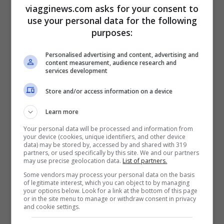
ci sono tantissime persone comuni ed
viagginews.com asks for your consent to
eccentriche che partecipano alla maratona
use your personal data for the following
purposes:
per prendere parte ad un grande evento o
sfidare sé stessi e oltre a correre, il più
Personalised advertising and content, advertising and
content measurement, audience research and
delle volte camminano. I professionisti
services development
impiegano poco più di due ore a portare a
Store and/or access information on a device
termine la maratona: gli uomini circa 2 ore
Learn more
10 minuti, le donne 2 ore e 25 minuti.
Your personal data will be processed and information from
your device (cookies, unique identifiers, and other device
data) may be stored by, accessed by and shared with 319
partners, or used specifically by this site. We and our partners
may use precise geolocation data.
List of partners.
Some vendors may process your personal data on the basis
of legitimate interest, which you can object to by managing
your options below. Look for a link at the bottom of this page
or in the site menu to manage or withdraw consent in privacy
and cookie settings.