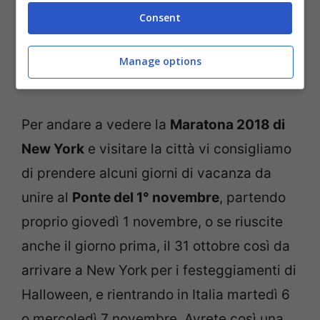
Consent
Manage options
New York’s 5th Avenue (iStock)
Per andare a vedere la
Maratona 2018 di
New York
e visitare la città vi consigliamo
di prendere alcuni giorni di vacanza da
unire al
Ponte del 1° novembre
, partendo
proprio giovedì 1 novembre, o se riuscite
anche il giorno prima, il 31 ottobre così da
arrivare a New York per i festeggiamenti di
Halloween, e rientrando in Italia martedì 6
o mercoledì 7 novembre. Avrete così una