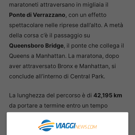
maratoneti attraversano in migliaia il
Ponte di Verrazzano
, con un effetto
spettacolare nelle riprese dall’alto. A metà
della corsa c’è il passaggio su
Queensboro Bridge
, il ponte che collega il
Queens a Manhattan. La maratona, dopo
aver attraversato Bronx e Manhattan, si
conclude all’interno di Central Park.
La lunghezza del percorso è di
42,195 km
da portare a termine entro un tempo
massimo di 8 ore e 30 minuti. Accanto ai
corridori professionisti e amatoriali, infatti,