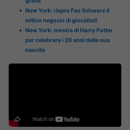
gratis
New York: riapre Fao Schwarz il
mitico negozio di giocattoli
New York: mostra di Harry Potter
per celebrare i 20 anni dalla sua
nascita