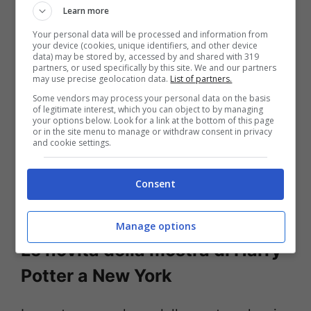
Learn more
crescere nonostante la saga del maghetto
Your personal data will be processed and information from
sia finita, era importante e quasi diventava
your device (cookies, unique identifiers, and other device
data) may be stored by, accessed by and shared with 319
una necessità dare vita a una mostra del
partners, or used specifically by this site. We and our partners
may use precise geolocation data.
List of partners.
genere. Un regalo per per soddisfare tutti i
Some vendors may process your personal data on the basis
fan del famoso maghetto di Hogwarts che
of legitimate interest, which you can object to by managing
your options below. Look for a link at the bottom of this page
or in the site menu to manage or withdraw consent in privacy
sentono la sua mancanza. Del resto Harry
and cookie settings.
Potter cattura l’immaginazione di tutti e
quindi sarà per sempre un fenomeno
Consent
mondiale.
Manage options
Le novità della mostra di Harry
Potter a New York