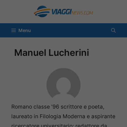
Vai
al
contenuto
Menu
Manuel Lucherini
Romano classe ’96 scrittore e poeta,
laureato in Filologia Moderna e aspirante
ricercatore universitario; redattore da