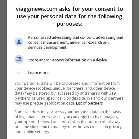
viagginews.com asks for your consent to
use your personal data for the following
purposes:
Personalised advertising and content, advertising and
content measurement, audience research and
services development
Il Paradiso delle Signore 9, spoiler 7-
Store and/or access information on a device
11 aprile: due triangoli amorosi
Learn more
3 Aprile 2025
Your personal data will be processed and information from
your device (cookies, unique identifiers, and other device
data) may be stored by, accessed by and shared with 319
partners, or used specifically by this site. We and our partners
may use precise geolocation data.
List of partners.
Some vendors may process your personal data on the basis
of legitimate interest, which you can object to by managing
your options below. Look for a link at the bottom of this page
or in the site menu to manage or withdraw consent in privacy
and cookie settings.