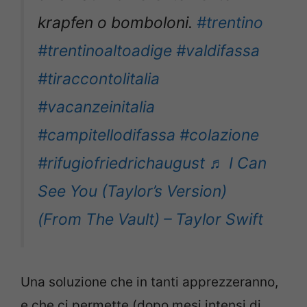
krapfen o bomboloni.
#trentino
#trentinoaltoadige
#valdifassa
#tiraccontolitalia
#vacanzeinitalia
#campitellodifassa
#colazione
#rifugiofriedrichaugust
♬ I Can
See You (Taylor’s Version)
(From The Vault) – Taylor Swift
Una soluzione che in tanti apprezzeranno,
e che ci permette (dopo mesi intensi di