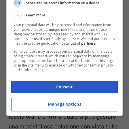
Store and/or access information on a device
Dove trovare la delizia del Trentino: i buonissimi
bomboloni – viagginews.com
Learn more
Your personal data will be processed and information from
Il rifugio in questione si trova
a 2300 metri
your device (cookies, unique identifiers, and other device
data) may be stored by, accessed by and shared with 319
di altezza nel gruppo del Sassolungo
, tra
partners, or used specifically by this site. We and our partners
may use precise geolocation data.
List of partners.
le Dolomiti in Val Gardena e Val di Fassa; il
Some vendors may process your personal data on the basis
of legitimate interest, which you can object to by managing
rifugio è raggiungibile da Campitello di
your options below. Look for a link at the bottom of this page
or in the site menu to manage or withdraw consent in privacy
Fassa con la funivia Col Rodella, e poi
and cookie settings.
proseguendo a piedi per una passeggiata
Consent
di circa 15 minuti. Il rifugio si chiama
Friedrich August
ed il consiglio del
Manage options
tiktoker è di andarci prima delle 10:30,
fascia oraria entro la quale si può gustare
una meravigliosa colazione con vista sulle