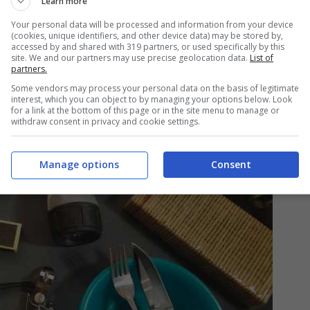
Learn more
 piccole per facilitare gli scambi.
Your personal data will be processed and information from your device
(cookies, unique identifiers, and other device data) may be stored by,
accessed by and shared with 319 partners, or used specifically by this
site. We and our partners may use precise geolocation data.
List of
partners.
Some vendors may process your personal data on the basis of legitimate
interest, which you can object to by managing your options below. Look
for a link at the bottom of this page or in the site menu to manage or
withdraw consent in privacy and cookie settings.
Manage options
Consent