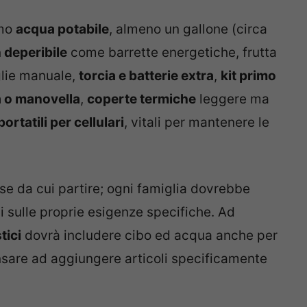
amo
acqua potabile
, almeno un gallone (circa
 deperibile
come barrette energetiche, frutta
glie manuale,
torcia e batterie extra
,
kit primo
a o manovella
,
coperte termiche
leggere ma
portatili per cellulari
, vitali per mantenere le
se da cui partire; ogni famiglia dovrebbe
i sulle proprie esigenze specifiche. Ad
tici
dovrà includere cibo ed acqua anche per
sare ad aggiungere articoli specificamente