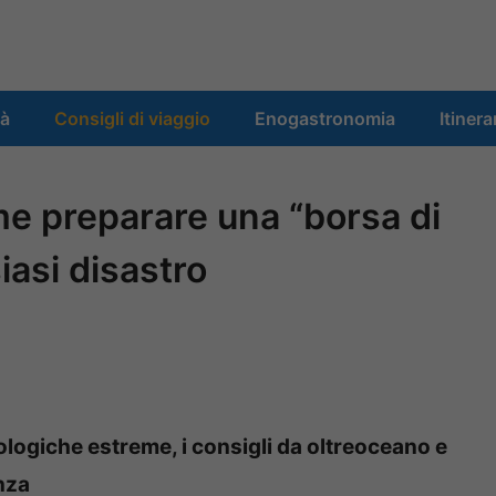
tà
Consigli di viaggio
Enogastronomia
Itinera
e preparare una “borsa di
asi disastro
logiche estreme, i consigli da oltreoceano e
nza