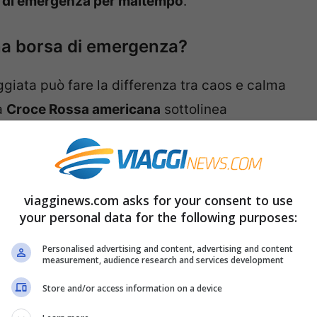
 di emergenza per maltempo
.
a borsa di emergenza?
iata può fare la differenza tra caos e calma
a
Croce Rossa americana
sottolinea
ipata: “Se non ci si prende il tempo per
i verifichi un disastro, è improbabile che si
enziale crisi”. Ma cosa dovrebbe contenere
viagginews.com asks for your consent to use
your personal data for the following purposes:
ale. In assenza di elettricità o reti
Personalised advertising and content, advertising and content
measurement, audience research and services development
agamento elettronici diventano inutilizzabili.
Store and/or access information on a device
n sé da
$500 a $1.500 in contanti
per