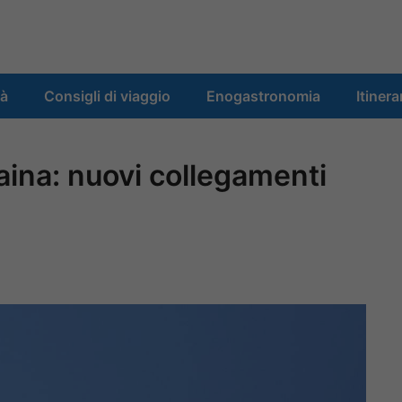
tà
Consigli di viaggio
Enogastronomia
Itinera
raina: nuovi collegamenti