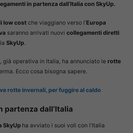
legamenti in partenza dall’Italia con SkyUp.
li low cost
che viaggiano verso l’
Europa
iva
saranno arrivati nuovi
collegamenti diretti
nia
SkyUp
.
già operativa in Italia, ha annunciato le
rotte
nferma. Ecco cosa bisogna sapere.
ove rotte invernali, per fuggire al caldo
n partenza dall’Italia
na SkyUp
ha avviato i suoi voli con l’Italia