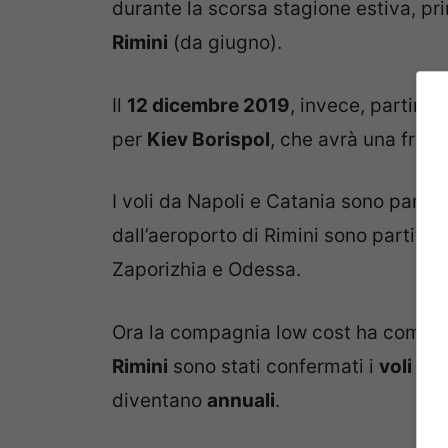
durante la scorsa stagione estiva, p
Rimini
(da giugno).
Il
12 dicembre 2019
, invece, partirà 
per
Kiev Borispol
, che avrà una frequ
I voli da Napoli e Catania sono partiti
dall’aeroporto di Rimini sono partiti l
Zaporizhia e Odessa.
Ora la compagnia low cost ha comuni
Rimini
sono stati confermati i
voli sta
diventano
annuali
.