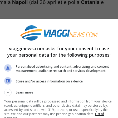
rima a
Napoli
(dal 26 aprile) e poi a
Catania
e
dall’aeroporto di
Torino Caselle
il volo SkyUp
enza bisettimanale: il giovedì e la domenica.
viagginews.com asks for your consent to use
 per lo scalo di
Kiev Zhulyani
. Mentre
your personal data for the following purposes:
a scorsa estate voli per Kiev, Leopoli, Kharkiv,
Personalised advertising and content, advertising and content
measurement, audience research and services development
Store and/or access information on a device
cato i
collegamenti per il 2020
. Da
Catania e
Learn more
gionali per l’estate
, mentre
Napoli e Torino
Your personal data will be processed and information from your device
(cookies, unique identifiers, and other device data) may be stored by,
accessed by and shared with 319 partners, or used specifically by this
site. We and our partners may use precise geolocation data.
List of