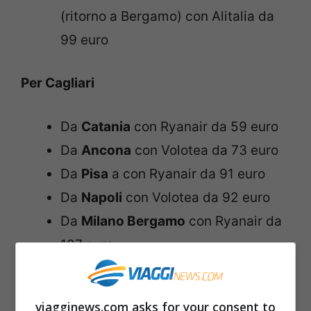
(ritorno a Bergamo) con Alitalia da
99 euro
Per Cagliari
Da
Catania
con Ryanair da 59 euro
Da
Ancona
con Volotea da 73 euro
Da
Pisa
a con Ryanair da 91 euro
Da
Napoli
con Volotea da 92 euro
Da
Milano Bergamo
con Ryanair da
107 euro
Da
Bari
con Ryanair da 121 euro
Da
Torino
con Volotea da 165 euro
viagginews.com asks for your consent to