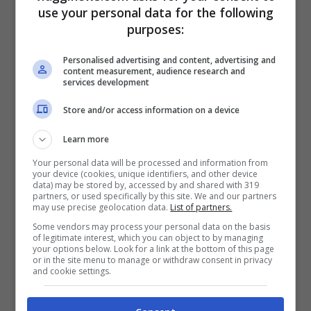
(anadata con Alitalia e scalo a
use your personal data for the following
Fiumicino da 150 euro)
purposes:
Personalised advertising and content, advertising and
Per Bari
content measurement, audience research and
services development
Store and/or access information on a device
Da
Roma Fiumicino
con Ryanair da
54 euro
Learn more
Da
Bologna
con Ryanair da 120 euro
Your personal data will be processed and information from
your device (cookies, unique identifiers, and other device
Da
Pisa
con Ryanair da 123 euro
data) may be stored by, accessed by and shared with 319
partners, or used specifically by this site. We and our partners
may use precise geolocation data.
List of partners.
Da
Venezia Marco Polo
con Volotea
Some vendors may process your personal data on the basis
da 124 euro
of legitimate interest, which you can object to by managing
your options below. Look for a link at the bottom of this page
Da
Verona
con Volotea da 134 euro
or in the site menu to manage or withdraw consent in privacy
and cookie settings.
Da
Milano Bergamo
con Ryanair da
142 euro