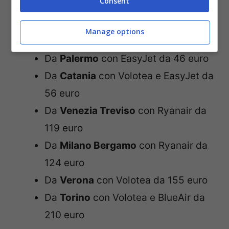
Consent
Per Napoli
Manage options
Da
Palermo
con EasyJet da 46 euro
Da
Catania
con Volotea e EasyJet da
56 euro
Da
Venezia Treviso
con Ryanair da
119 euro
Da
Milano Bergamo
con Ryanair da
124 euro
Da
Verona
con Volotea da 155 euro
Da
Torino
con Volotea e BlueAir da
210 euro