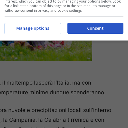
interest, which you can object to by managing your options below. Look
for a link at the bottom of this page or in the site menu to manage or
withdraw consent in privacy and cookie settings.
Manage options
Consent
, il maltempo lascerà l’Italia, ma con
e temperature minime dunque scenderanno.
a nuvole e precipitazioni locali sull’interno
, la Campania, la Calabria tirrenica e con