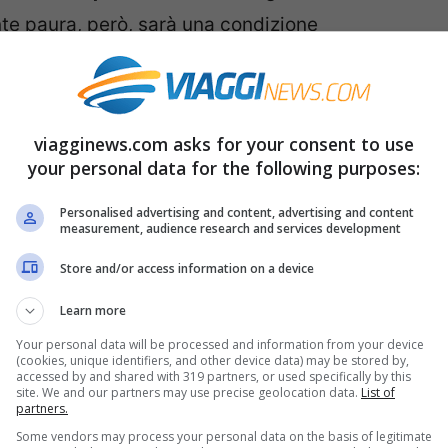
nte paura, però, sarà una condizione
empo per la domenica di Pasqua e il lunedì di
glio.
viagginews.com asks for your consent to use
talia sarà attraversata da una
perturbazione
your personal data for the following purposes:
utto al Nord e su parte del Centro Italia, fino
Personalised advertising and content, advertising and content
ndono nuove nevicate sull’arco alpino.
measurement, audience research and services development
Store and/or access information on a device
Learn more
Your personal data will be processed and information from your device
(cookies, unique identifiers, and other device data) may be stored by,
accessed by and shared with 319 partners, or used specifically by this
site. We and our partners may use precise geolocation data.
List of
partners.
Some vendors may process your personal data on the basis of legitimate