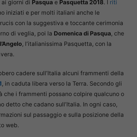
ai giorni di
Pasqua
e
Pasquetta 2018
. I
riti
o iniziati e per molti italiani anche le
Crucis con la suggestiva e toccante cerimonia
no di veglia, poi la
Domenica di Pasqua
, che
l’Angelo
, l’italianissima Pasquetta, con la
avera.
rebbero cadere sull’Italia alcuni frammenti della
1
, in caduta libera verso la Terra. Secondo gli
tà che i frammenti possano colpire qualcuno o
detto che cadano sull’Italia. In ogni caso,
mazioni sul passaggio e sulla posizione della
ito web.