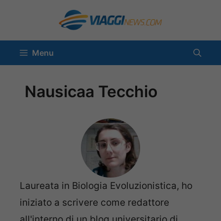
Vai
al
contenuto
Menu
Nausicaa Tecchio
Laureata in Biologia Evoluzionistica, ho
iniziato a scrivere come redattore
all'interno di un blog universitario di