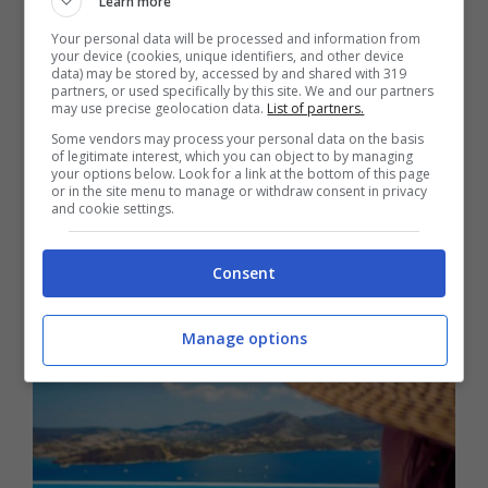
Learn more
Your personal data will be processed and information from
your device (cookies, unique identifiers, and other device
data) may be stored by, accessed by and shared with 319
partners, or used specifically by this site. We and our partners
may use precise geolocation data.
List of partners.
Ogni volta che parto li metto in
Some vendors may process your personal data on the basis
valigia: i prodotti che salvano
of legitimate interest, which you can object to by managing
your options below. Look for a link at the bottom of this page
qualsiasi vacanza
or in the site menu to manage or withdraw consent in privacy
and cookie settings.
12 Marzo 2025
Consent
Manage options