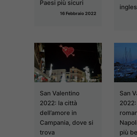
Paesi più sicuri
ingle
16 Febbraio 2022
San Valentino
San V
2022: la città
2022:
dell’amore in
roman
Campania, dove si
Napoli
trova
più be