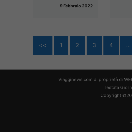
9 Febbraio 2022
<<
1
2
3
4
…
Viagginews.com di proprietà di WEB
Testata Giorn
Copyright ©2026
L