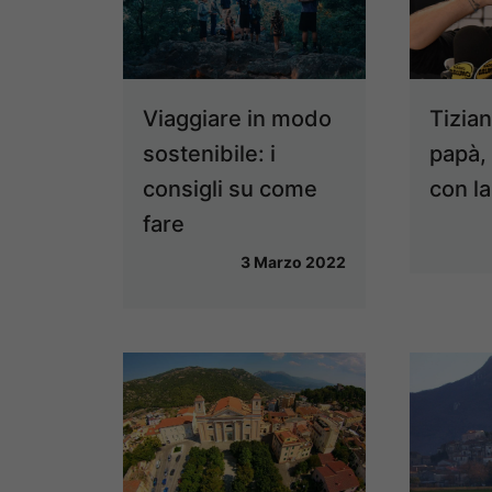
Viaggiare in modo
Tizia
sostenibile: i
papà,
consigli su come
con la
fare
3 Marzo 2022