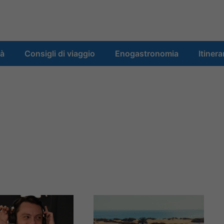
tà
Consigli di viaggio
Enogastronomia
Itinera