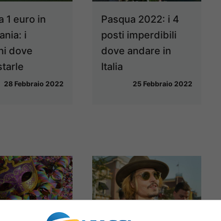
 1 euro in
Pasqua 2022: i 4
nia: i
posti imperdibili
i dove
dove andare in
starle
Italia
28 Febbraio 2022
25 Febbraio 2022