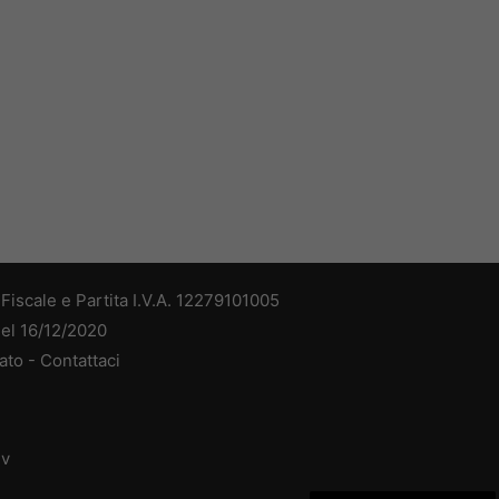
iscale e Partita I.V.A. 12279101005
del 16/12/2020
ato -
Contattaci
dv