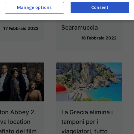
Manage options
Consent
to ai nostri
Campania: da
felini
Pulcinella a
Scaramuccia
17 Febbraio 2022
16 Febbraio 2022
on Abbey 2:
La Grecia elimina i
va location
tamponi per i
fiato del film
viaggiatori, tutto