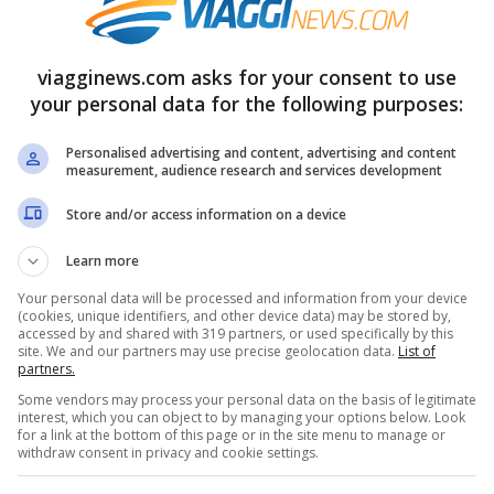
vale 2022:
Profumo di Oscar
li eventi a
per Johnny Depp:
viagginews.com asks for your consent to use
your personal data for the following purposes:
 il prossimo
dove vive il divo di
end
Hollywood?
Personalised advertising and content, advertising and content
measurement, audience research and services development
23 Febbraio 2022
23 Febbraio 2022
Store and/or access information on a device
Learn more
Your personal data will be processed and information from your device
(cookies, unique identifiers, and other device data) may be stored by,
accessed by and shared with 319 partners, or used specifically by this
site. We and our partners may use precise geolocation data.
List of
partners.
Some vendors may process your personal data on the basis of legitimate
interest, which you can object to by managing your options below. Look
for a link at the bottom of this page or in the site menu to manage or
ata del Gatto:
Le maschere di
withdraw consent in privacy and cookie settings.
lia un paese
Carnevale della