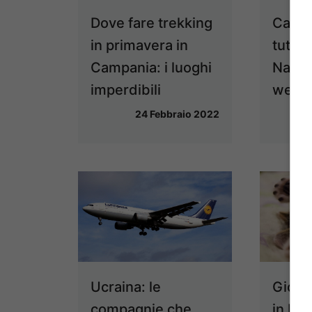
Dove fare trekking
Carne
in primavera in
tutti g
Campania: i luoghi
Napoli
imperdibili
week
24 Febbraio 2022
Ucraina: le
Giorn
compagnie che
in Ita