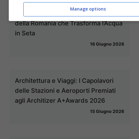
Manage options
La Cascata di Bigar: Il Miracolo Verde
della Romania che Trasforma l’Acqua
in Seta
16 Giugno 2026
Architettura e Viaggi: I Capolavori
delle Stazioni e Aeroporti Premiati
agli Architizer A+Awards 2026
15 Giugno 2026