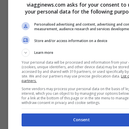
viagginews.com asks for your consent to 
Come Visitare la Perla della Val di
your personal data for the following purpo
Non nel Parco Naturale Adamello
Personalised advertising and content, advertising and co
Brenta
measurement, audience research and services developm
18 Giugno 2026
Store and/or access information on a device
Learn more
Your personal data will be processed and information from your
(cookies, unique identifiers, and other device data) may be stored
Carburante e Costi Aerei 2026:
accessed by and shared with 319 partners, or used specifically by 
site. We and our partners may use precise geolocation data.
List 
Come l’Aumento del Prezzo del
partners.
Petrolio Potrebbe Influire sul Futuro
Some vendors may process your personal data on the basis of le
interest, which you can object to by managing your options below
dei Viaggi in Europa
for a link at the bottom of this page or in the site menu to manage
withdraw consent in privacy and cookie settings.
17 Giugno 2026
Consent