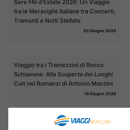
Sere FAI d’Estate 2026: Un Viaggio
tra le Meraviglie Italiane tra Concerti,
Tramonti e Notti Stellate
20 Giugno 2026
Viaggio tra i Tramezzini di Rocco
Schiavone: Alla Scoperta dei Luoghi
Cult nei Romanzi di Antonio Manzini
19 Giugno 2026
Riapre il Lago di Tovel: Guida su