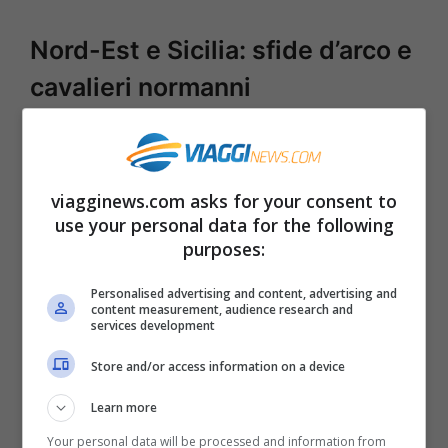
Nord-Est e Sicilia: sfide d’arco e
cavalieri normanni
Nel Bellunese, il
Palio di Feltre
torna il
primo weekend di agosto. I quattro
viagginews.com asks for your consent to
quartieri si affrontano in giochi storici,
use your personal data for the following
cortei in costume e prove di abilità che
purposes:
risuonano di legno, cuoio e archi tesi. Il
Personalised advertising and content, advertising and
centro, incastonato tra muraglie
content measurement, audience research and
services development
veneziane, diventa un teatro all’aperto. Se
Store and/or access information on a device
cerchi una dimensione più raccolta
Learn more
rispetto a Siena, qui ritrovi ritmo lento,
Your personal data will be processed and information from