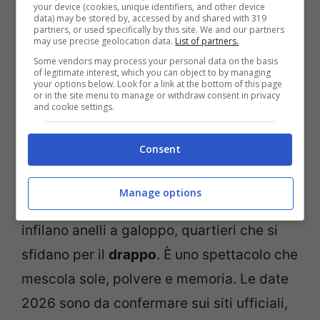
sguardi diretti, mestieri che profumano di
your device (cookies, unique identifiers, and other device
data) may be stored by, accessed by and shared with 319
resina.
partners, or used specifically by this site. We and our partners
may use precise geolocation data.
List of partners.
Some vendors may process your personal data on the basis
Palio dei Normanni
of legitimate interest, which you can object to by managing
your options below. Look for a link at the bottom of this page
or in the site menu to manage or withdraw consent in privacy
and cookie settings.
Poi si scende in Sicilia. A Piazza Armerina,
il
Palio dei Normanni
rievoca l’ingresso del
Consent
conte Ruggero nel 1061. Tre giorni, in
genere tra il 12 e il 14 agosto, con la
Manage options
“quintana” equestre al centro: cavalieri che
infilano anelli a galoppo, quartieri che si
sfidano per il
drappo
. È uno spettacolo che
mescola sole, polvere e memoria. Le date
2026 sono da confermare sui siti ufficiali,