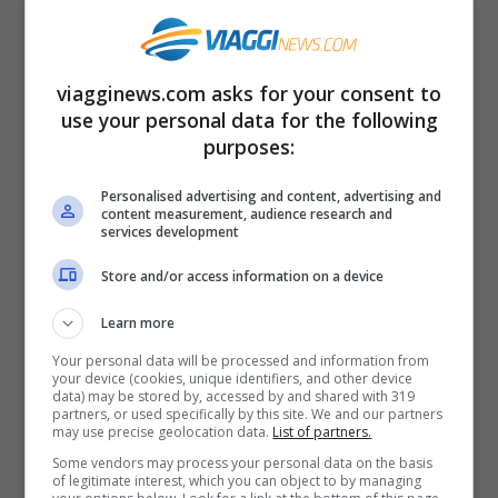
silenzio pesa bene. Si mangia caldo e
semplice: una
tagine
di verdure, pane
viagginews.com asks for your consent to
appena sfornato, olive nere.
use your personal data for the following
purposes:
Giù verso il Sud, le dune dell’
Erg Chebbi
si
Personalised advertising and content, advertising and
alzano fino a oltre 150 metri. All’imbrunire
content measurement, audience research and
services development
la sabbia vira dal miele al ruggine.
Store and/or access information on a device
Cammini e non lasci tracce che durino, e
Learn more
va bene così. Il
Sahara
non si conquista, si
Your personal data will be processed and information from
visita in punta di piedi. Le notti sono
your device (cookies, unique identifiers, and other device
data) may be stored by, accessed by and shared with 319
secche e freddissime tra novembre e
partners, or used specifically by this site. We and our partners
may use precise geolocation data.
List of partners.
febbraio: portare strati è saggio.
Some vendors may process your personal data on the basis
of legitimate interest, which you can object to by managing