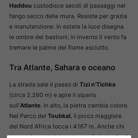
Haddou
custodisce secoli di passaggi nel
fango secco delle mura. Resiste per grazia
e manutenzione. In estate la luce disegna
le ombre dei bastioni; in inverno il vento fa
tremare le palme del fiume asciutto.
Tra Atlante, Sahara e oceano
La strada sale il passo di
Tizi n’Tichka
(circa 2.260 m) e apre il sipario
sull’
Atlante
. In alto, la pietra cambia colore.
Nel Parco del
Toubkal
, il picco maggiore
del Nord Africa tocca i 4.167 m. Anche chi
non scala sente la montagna: l’aria taglia, il