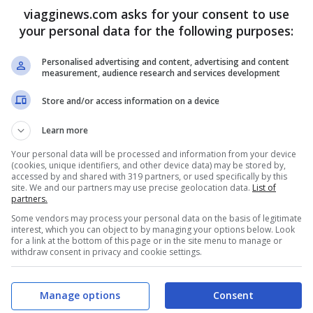
viagginews.com asks for your consent to use
Terminal 2 di Gardermoen usa strutture in legno
your personal data for the following purposes:
entato con neve accumulata: gesto semplice,
Personalised advertising and content, advertising and content
ioni. È
sostenibilità
che si tocca.
measurement, audience research and services development
Store and/or access information on a device
Learn more
 la lingua del luogo. Il portale Tsuzumi-mon a
Your personal data will be processed and information from your device
(cookies, unique identifiers, and other device data) may be stored by,
dizione. La geometria “a stella marina” di
accessed by and shared with 319 partners, or used specifically by this
site. We and our partners may use precise geolocation data.
List of
partners.
na chiarezza quasi intuitiva. A Napoli
Some vendors may process your personal data on the basis of legitimate
d unisce le banchine e si affaccia sulla
interest, which you can object to by managing your options below. Look
for a link at the bottom of this page or in the site menu to manage or
nia. Ogni scelta racconta un carattere, una
withdraw consent in privacy and cookie settings.
Manage options
Consent