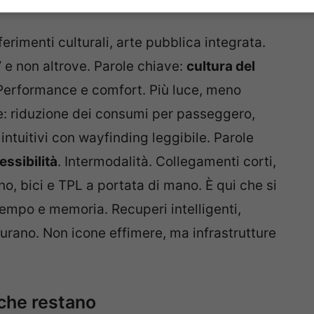
Awards nel 2026
iferimenti culturali, arte pubblica integrata.
” e non altrove. Parole chiave:
cultura del
i. Performance e comfort. Più luce, meno
re: riduzione dei consumi per passeggero,
intuitivi con wayfinding leggibile. Parole
essibilità
. Intermodalità. Collegamenti corti,
o, bici e TPL a portata di mano. È qui che si
Tempo e memoria. Recuperi intelligenti,
durano. Non icone effimere, ma infrastrutture
 che restano