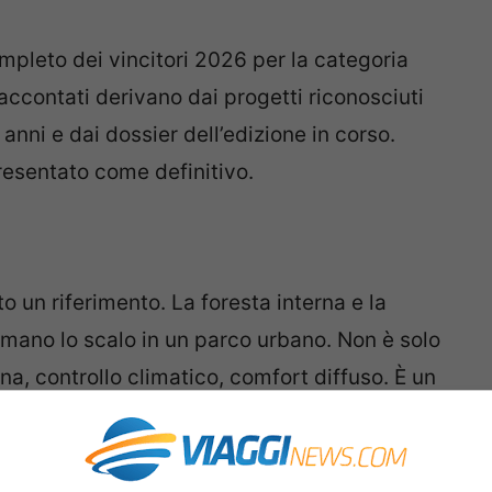
mpleto dei vincitori 2026 per la categoria
raccontati derivano dai progetti riconosciuti
 anni e dai dossier dell’edizione in corso.
esentato come definitivo.
 un riferimento. La foresta interna e la
rmano lo scalo in un parco urbano. Non è solo
a, controllo climatico, comfort diffuso. È un
 dare identità a un
viaggio
. A New York, la
moria della città con un grande lucernario
più
luce naturale
, migliore orientamento,