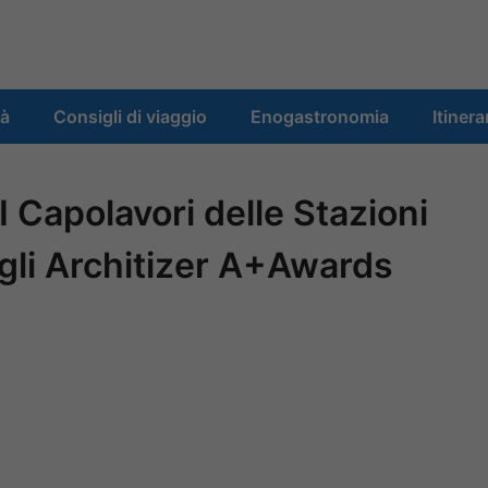
tà
Consigli di viaggio
Enogastronomia
Itinera
I Capolavori delle Stazioni
agli Architizer A+Awards