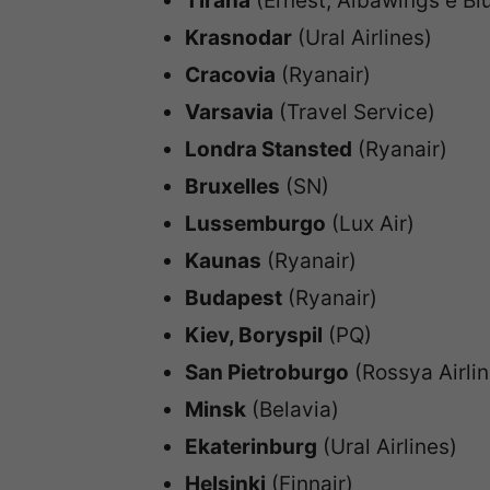
Tirana
(Ernest, Albawings e B
Krasnodar
(Ural Airlines)
Cracovia
(Ryanair)
Varsavia
(Travel Service)
Londra Stansted
(Ryanair)
Bruxelles
(SN)
Lussemburgo
(Lux Air)
Kaunas
(Ryanair)
Budapest
(Ryanair)
Kiev, Boryspil
(PQ)
San Pietroburgo
(Rossya Airlin
Minsk
(Belavia)
Ekaterinburg
(Ural Airlines)
Helsinki
(Finnair)