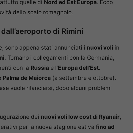
attutto quelle di
Nord ed Est Europa
. Ecco
ovità dello scalo romagnolo.
 dall’aeroporto di Rimini
e, sono appena stati annunciati i
nuovi voli
in
ni
. Tornano i collegamenti con la Germania,
enti con la
Russia
e l’
Europa dell’Est
.
e
Palma de Maiorca
(a settembre e ottobre).
ese vuole rilanciarsi, dopo alcuni problemi
naugurazione dei
nuovi voli low cost di Ryanair
,
rativi per la nuova stagione estiva
fino ad