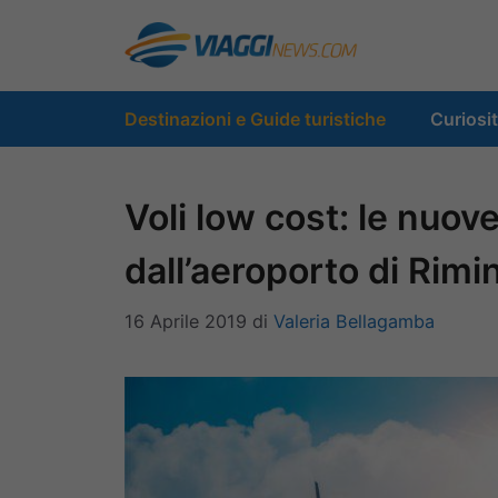
Vai
al
contenuto
Destinazioni e Guide turistiche
Curiosi
Voli low cost: le nuov
dall’aeroporto di Rimin
16 Aprile 2019
di
Valeria Bellagamba