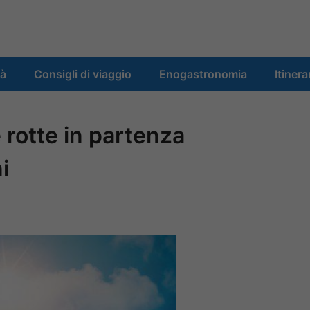
tà
Consigli di viaggio
Enogastronomia
Itinera
e rotte in partenza
i