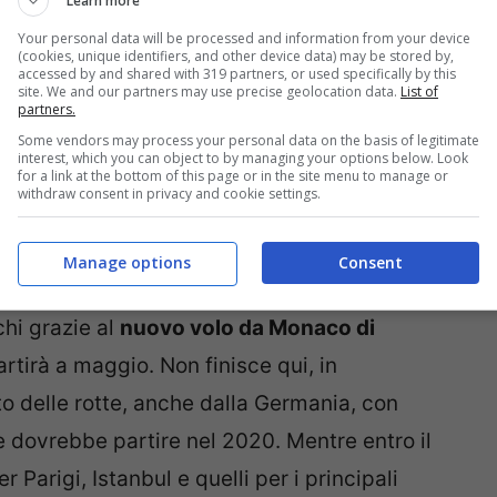
Learn more
Your personal data will be processed and information from your device
s, licenza CC BY 2.0 )
(cookies, unique identifiers, and other device data) may be stored by,
accessed by and shared with 319 partners, or used specifically by this
site. We and our partners may use precise geolocation data.
List of
dalla Polonia, grazie alle due rotte operate
partners.
Some vendors may process your personal data on the basis of legitimate
 A queste si aggiungono un’altra rotta per
interest, which you can object to by managing your options below. Look
for a link at the bottom of this page or in the site menu to manage or
t
, e quelle per
Tallinn
(capitale dell’Estonia) e
withdraw consent in privacy and cookie settings.
da Ryanair. Si stima che questi voli
 Rimini.
Manage options
Consent
hi grazie al
nuovo volo da Monaco di
artirà a maggio. Non finisce qui, in
o delle rotte, anche dalla Germania, con
e dovrebbe partire nel 2020. Mentre entro il
Parigi, Istanbul e quelli per i principali