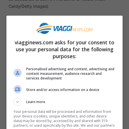
Cardy/Getty Images)
Volando in Inghilterra, un mercatino di
Natale molto bello e caratteristico è quello
viagginews.com asks for your consent to
di
Bath
, sotto l’imponente Cattedrale. Qui
use your personal data for the following
più di 170 chalet in legno vi aspettano con
purposes:
tanti oggetti di artigianato artistico e
Personalised advertising and content, advertising and
specialità gastronomiche. Lo scenario è
content measurement, audience research and
services development
molto suggestivo e tra casette di legno e
Store and/or access information on a device
luci scintillanti vengono allestiti spettacoli,
concerti e Christmas carols. Dal 24
Learn more
novembre all’11 dicembre. Da lunedì a
Your personal data will be processed and information from
your device (cookies, unique identifiers, and other device
mercoledì 10.00 – 19.00, da giovedì a
data) may be stored by, accessed by and shared with 319
partners, or used specifically by this site. We and our partners