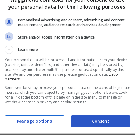
your personal data for the following purposes:
Personalised advertising and content, advertising and content
measurement, audience research and services development
Store and/or access information on a device
Learn more
Your personal data will be processed and information from your device
(cookies, unique identifiers, and other device data) may be stored by,
accessed by and shared with 319 partners, or used specifically by this
site. We and our partners may use precise geolocation data.
List of
partners.
Some vendors may process your personal data on the basis of legitimate
interest, which you can object to by managing your options below. Look
for a link at the bottom of this page or in the site menu to manage or
withdraw consent in privacy and cookie settings.
ove bere il mulled wine sono sicuramente i
Manage options
Consent
stmas Market
, ai Princes Street Gardens, e lo