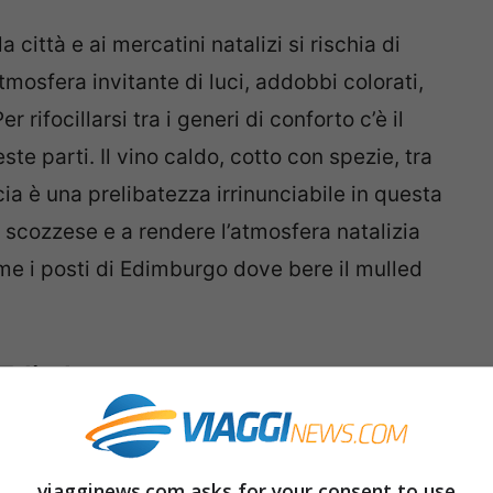
a città e ai mercatini natalizi si rischia di
mosfera invitante di luci, addobbi colorati,
 rifocillarsi tra i generi di conforto c’è il
este parti. Il vino caldo, cotto con spezie, tra
cia è una prelibatezza irrinunciabile in questa
o scozzese e a rendere l’atmosfera natalizia
me i posti di Edimburgo dove bere il mulled
d Edimburgo
viagginews.com asks for your consent to use