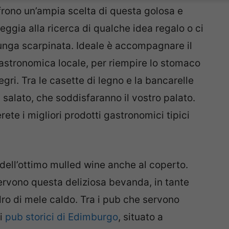
ffrono un’ampia scelta di questa golosa e
ggia alla ricerca di qualche idea regalo o ci
unga scarpinata. Ideale è accompagnare il
astronomica locale, per riempire lo stomaco
egri. Tra le casette di legno e la bancarelle
l salato, che soddisfaranno il vostro palato.
rete i migliori prodotti gastronomici tipici
dell’ottimo mulled wine anche al coperto.
 servono questa deliziosa bevanda, in tante
dro di mele caldo. Tra i pub che servono
ei
pub storici di Edimburgo
, situato a