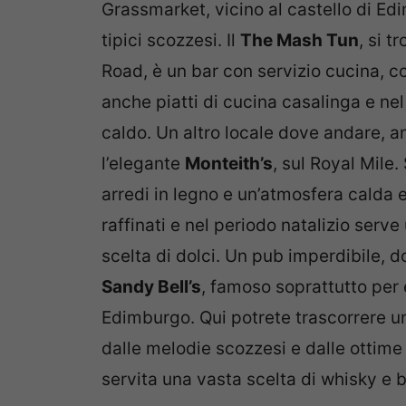
Grassmarket, vicino al castello di Ed
tipici scozzesi. Il
The Mash Tun
, si t
Road, è un bar con servizio cucina, c
anche piatti di cucina casalinga e ne
caldo. Un altro locale dove andare, a
l’elegante
Monteith’s
, sul Royal Mile.
arredi in legno e un’atmosfera calda 
raffinati e nel periodo natalizio serv
scelta di dolci. Un pub imperdibile, d
Sandy Bell’s
, famoso soprattutto per 
Edimburgo. Qui potrete trascorrere u
dalle melodie scozzesi e dalle ottime
servita una vasta scelta di whisky e bi