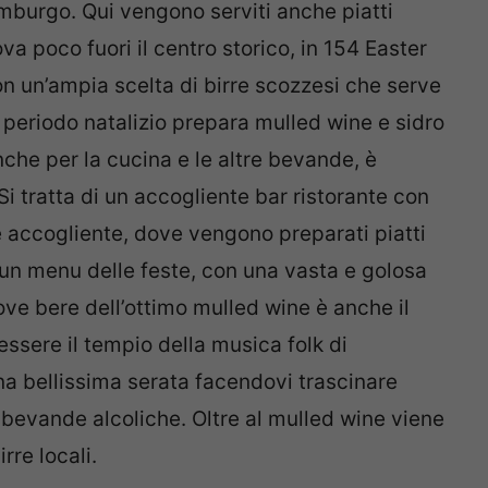
imburgo. Qui vengono serviti anche piatti
rova poco fuori il centro storico, in 154 Easter
on un’ampia scelta di birre scozzesi che serve
l periodo natalizio prepara mulled wine e sidro
nche per la cucina e le altre bevande, è
 Si tratta di un accogliente bar ristorante con
e accogliente, dove vengono preparati piatti
e un menu delle feste, con una vasta e golosa
ove bere dell’ottimo mulled wine è anche il
essere il tempio della musica folk di
na bellissima serata facendovi trascinare
 bevande alcoliche. Oltre al mulled wine viene
rre locali.