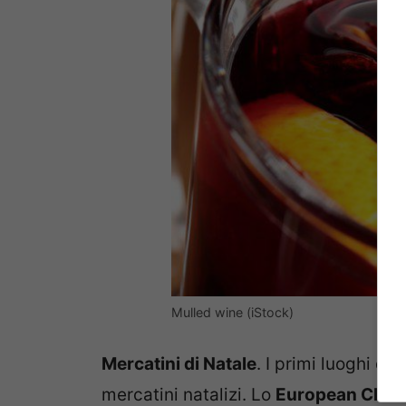
Mulled wine (iStock)
Mercatini di Natale
. I primi luoghi d
mercatini natalizi. Lo
European Chri