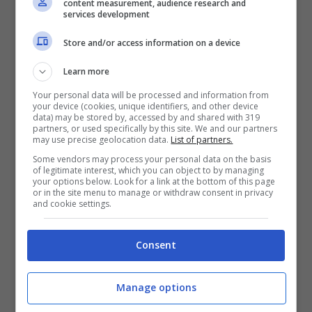
content measurement, audience research and
tra le province di Bergamo e Brescia.
services development
Store and/or access information on a device
Lago di Lucerna – Svizzera
Learn more
Your personal data will be processed and information from
your device (cookies, unique identifiers, and other device
data) may be stored by, accessed by and shared with 319
partners, or used specifically by this site. We and our partners
may use precise geolocation data.
List of partners.
Some vendors may process your personal data on the basis
of legitimate interest, which you can object to by managing
your options below. Look for a link at the bottom of this page
or in the site menu to manage or withdraw consent in privacy
and cookie settings.
Consent
Lucerna, Svizzera (iStock)
Manage options