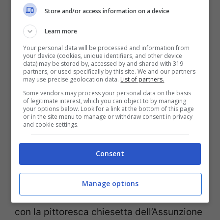
Se cercare una destinazione europea
Store and/or access information on a device
romantica, la città slovena di
Bled
,
Learn more
affacciata sull’omonimo lago, è il posto che
Your personal data will be processed and information from
your device (cookies, unique identifiers, and other device
fa per voi. Qui potete ammirare un
data) may be stored by, accessed by and shared with 319
partners, or used specifically by this site. We and our partners
paesaggio eccezionale, che sembra uscito
may use precise geolocation data.
List of partners.
Some vendors may process your personal data on the basis
da un quadro dell’Ottocento. Una deliziosa
of legitimate interest, which you can object to by managing
your options below. Look for a link at the bottom of this page
cittadina che si apre sul lago, circondata
or in the site menu to manage or withdraw consent in privacy
and cookie settings.
dalle montagne e dai boschi, con l’antico
Castello medievale che domina il
Consent
paesaggio da un’altura a picco sull’acqua.
Al centro del Lago di Bled, uno dei più belli
Manage options
e spettacolari d’Europa, sorge un isolotto
con la pittoresca chiesetta dell’Assunzione