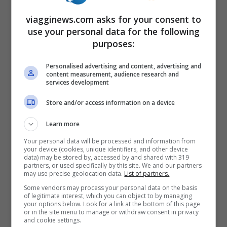
Ingresso libero
viagginews.com asks for your consent to
use your personal data for the following
BUCKINGAM PALACE –
Attraversate St
purposes:
James Park e lasciatevi rapire dalla
Personalised advertising and content, advertising and
grandiosità di Buckingham Palace! la
content measurement, audience research and
services development
Residenza della Monarchia inglese. Se
volete assistere al cambio della guardia
Store and/or access information on a device
dovrete essere lì per le 11.30.
Learn more
Metro: St James’sPark, Victoria o Green
Your personal data will be processed and information from
your device (cookies, unique identifiers, and other device
Park
data) may be stored by, accessed by and shared with 319
partners, or used specifically by this site. We and our partners
Orari: 9.30-16.30 dal 28 luglio al 25
may use precise geolocation data.
List of partners.
Some vendors may process your personal data on the basis
settembre (visitabile solo in estate)
of legitimate interest, which you can object to by managing
your options below. Look for a link at the bottom of this page
Biglietti: da 15.50 sterline
or in the site menu to manage or withdraw consent in privacy
and cookie settings.
BRITISH MUSEUM
– E’ il museo pubblico