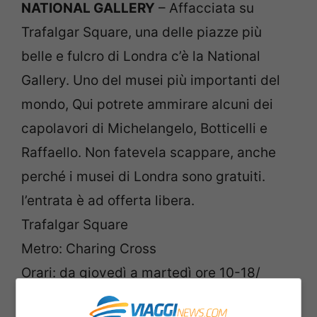
NATIONAL GALLERY
– Affacciata su
Trafalgar Square, una delle piazze più
belle e fulcro di Londra c’è la National
Gallery. Uno del musei più importanti del
mondo, Qui potrete ammirare alcuni dei
capolavori di Michelangelo, Botticelli e
Raffaello. Non fatevela scappare, anche
perché i musei di Londra sono gratuiti.
l’entrata è ad offerta libera.
Trafalgar Square
Metro: Charing Cross
Orari: da giovedì a martedì ore 10-18/
mercoledì 10-21