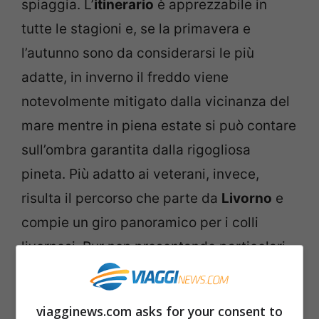
spiaggia. L’
itinerario
è apprezzabile in
tutte le stagioni e, se la primavera e
l’autunno sono da considerarsi le più
adatte, in inverno il freddo viene
notevolmente mitigato dalla vicinanza del
mare mentre in piena estate si può contare
sull’ombra garantita dalla rigogliosa
pineta. Più adatto ai veterani, invece,
risulta il percorso che parte da
Livorno
e
compie un giro panoramico per i colli
livornesi. Pur non presentando particolari
difficoltà riguardo a pendenza o a
condizioni del terreno attraversato, il giro
viagginews.com asks for your consent to