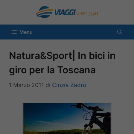
Vai
al
contenuto
Menu
Natura&Sport| In bici in
giro per la Toscana
1 Marzo 2011
di
Cinzia Zadro