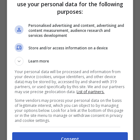
dei colli è piuttosto lungo e richiede
use your personal data for the following
quantomeno un buon allenamento di base.
purposes:
Ovviamente, anche qui ci sono diversi
Personalised advertising and content, advertising and
content measurement, audience research and
modi di affrontarlo e, mentre i
più sportivi
services development
orientati all’allenamento possono mettere
Store and/or access information on a device
alla prova la loro resistenza cercando di
Learn more
compierlo in un paio d’ore o giù di lì, chi
Your personal data will be processed and information from
vuole godersi il panorama collinare ed i
your device (cookies, unique identifiers, and other device
data) may be stored by, accessed by and shared with 319
frequenti passaggi lungo piste forestali
partners, or used specifically by this site. We and our partners
may use precise geolocation data.
List of partners.
non ha certamente limiti di tempo e
Some vendors may process your personal data on the basis
of legitimate interest, which you can object to by managing
sicuramente può concedersi una o più
your options below. Look for a link at the bottom of this page
or in the site menu to manage or withdraw consent in privacy
soste ristoratrici. Se non siete allenati a
and cookie settings.
dovere il
percorso
, affrontabile
indipendentemente dal tipo di
bici
in
Consent