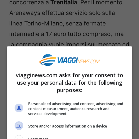
concorrenza a
Trenitalia
. Per il momento
Arenaways effettua servizio solo sulla
linea Torino-Milano, senza fermate
intermedie a 17 euro tutto compreso, ma
la compagnia vuole imporsi sul mercato ed
ha già presentato ricorsi per poter
espandere il suo raggio d’azione.
viagginews.com asks for your consent to
Arenaways
offre servizi innovativi a bordo
use your personal data for the following
delle sue carrozze: spesa in un minimarket
purposes:
e servizio lavanderia. Speranzoso
Personalised advertising and content, advertising and
l’amministratore delegato della società
content measurement, audience research and
services development
Giuseppe Arena: “I passeggeri sono pochi,
Store and/or access information on a device
ma ci faremo conoscere. E’ una giornata