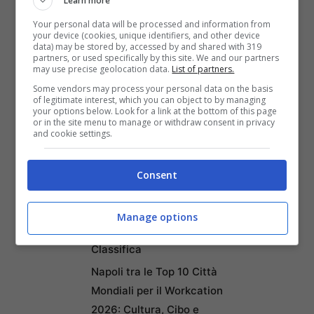
storica perche’ per la prima volta sui binari
Learn more
delle ferrovie presta servizio un operatore
Your personal data will be processed and information from
your device (cookies, unique identifiers, and other device
data) may be stored by, accessed by and shared with 319
privato”.
partners, or used specifically by this site. We and our partners
may use precise geolocation data.
List of partners.
Some vendors may process your personal data on the basis
C.Z.
of legitimate interest, which you can object to by managing
your options below. Look for a link at the bottom of this page
or in the site menu to manage or withdraw consent in privacy
and cookie settings.
Articoli recenti
Ricominciare da Zero:
Consent
Ecco i 10 Paesi Migliori per
Trasferirsi e Lavorare da
Manage options
Remoto secondo la Nuova
Classifica
Napoli tra le Top 10 Città
Mondiali per il Workcation
2026: Cultura, Cibo e