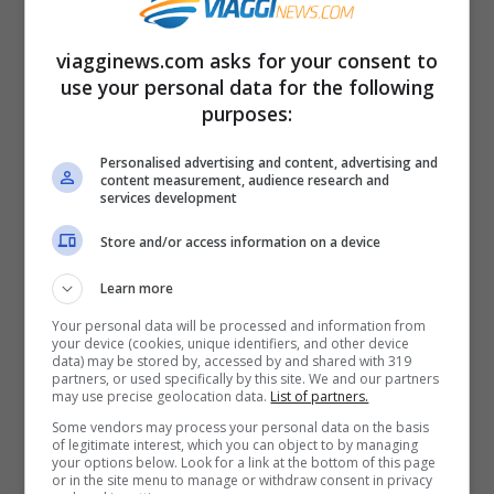
famoso per i suoi colori, la musica, le
celebrazioni di ogni tipo e sicuramente è
viagginews.com asks for your consent to
use your personal data for the following
una festa molto sentita in Italia quindi …
purposes:
Leggi tutto
Personalised advertising and content, advertising and
content measurement, audience research and
Visitare le città del Carnevale in
services development
treno: ecco dove andare a
Store and/or access information on a device
festeggiare
Learn more
11 Febbraio 2023
di
Valeria Bellagamba
Your personal data will be processed and information from
your device (cookies, unique identifiers, and other device
data) may be stored by, accessed by and shared with 319
partners, or used specifically by this site. We and our partners
may use precise geolocation data.
List of partners.
La proposta di viaggio: visitare le città del
Some vendors may process your personal data on the basis
Carnevale in treno: ecco dove andare a
of legitimate interest, which you can object to by managing
your options below. Look for a link at the bottom of this page
festeggiare. Tutte le informazioni utili da
or in the site menu to manage or withdraw consent in privacy