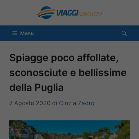
Vai
al
contenuto
Menu
Spiagge poco affollate,
sconosciute e bellissime
della Puglia
7 Agosto 2020
di
Cinzia Zadro