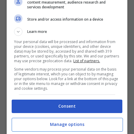
content measurement, audience research and
strutture in legno per la pesca ora spesso
services development
riconvertite in ristoranti. C’è solo un
Store and/or access information on a device
piccolo tratto di spiaggia libera – il resto è
Learn more
di proprietà dell’albergo – e ci si arriva
Your personal data will be processed and information from
tramite un sentiero che parte dalla località
your device (cookies, unique identifiers, and other device
data) may be stored by, accessed by and shared with 319
partners, or used specifically by this site. We and our partners
Tuppo delle Pile.
may use precise geolocation data.
List of partners.
Some vendors may process your personal data on the basis
of legitimate interest, which you can object to by managing
Zaiana- Gargano
your options below. Look for a link at the bottom of this page
or in the site menu to manage or withdraw consent in privacy
E’ la spiaggia amata dai giovani pugliesi
and cookie settings.
che si trattengono qui fin dopo il tramonto.
Al mattino è molto più tranquilla, si anima
Consent
nel pomeriggio e al tramonto.
Manage options