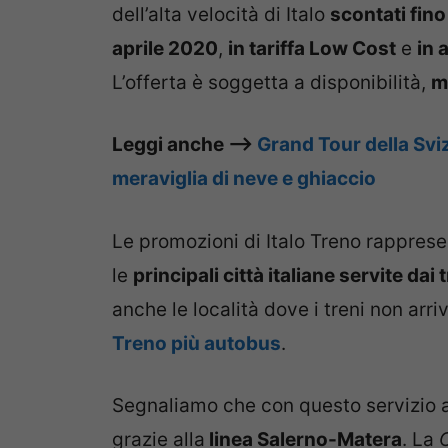
dell’alta velocità di Italo
scontati fin
aprile 2020
,
in tariffa Low Cost
e
in 
L’offerta è soggetta a disponibilità,
m
Leggi anche –>
Grand Tour della Sviz
meraviglia di neve e ghiaccio
Le promozioni di Italo Treno rapprese
le
principali città italiane servite da
anche le località dove i treni non arri
Treno più autobus
.
Segnaliamo che con questo servizio a
grazie alla
linea Salerno-Matera
. La
C