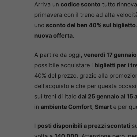
Arriva un
codice sconto
tutto rinnov
primavera con il treno ad alta velocit
uno
sconto del ben 40% sul biglietto
nuova offerta
.
A partire da oggi,
venerdì 17 gennaio
possibile acquistare i
biglietti per i t
40% del prezzo, grazie alla promozio
dell’acquisto e che per questa occas
sui treni di Italo
dal 25 gennaio al 15 
in
ambiente Comfort
,
Smart
e per qu
I
posti disponibili a prezzi scontati
su
volta a
140.000
. Attenzione però, per