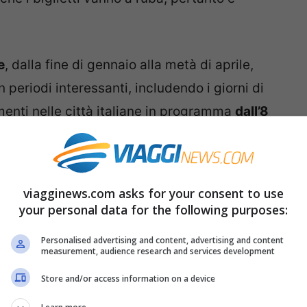
e
, dalla fine di gennaio alla metà di aprile,
 periodi interessanti, includendo i giorni di
amenti nelle città italiane in programma
dall’8
anno sarà il
12 aprile
. Immancabili, poi, i
nuove mostre di inverno e primavera da
viagginews.com asks for your consent to use
your personal data for the following purposes:
no: le località raggiungibili
Personalised advertising and content, advertising and content
measurement, audience research and services development
on il codice sconto
Store and/or access information on a device
del codice sconto
di Italo
, con il prezzo del