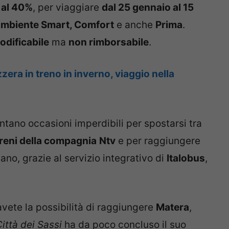
o al 40%
, per viaggiare
dal 25 gennaio al 15
ambiente Smart, Comfort
e anche
Prima
.
odificabile
ma
non rimborsabile
.
zera in treno in inverno, viaggio nella
ntano occasioni imperdibili per spostarsi tra
i treni della compagnia
Ntv
e per raggiungere
vano, grazie al servizio integrativo di
Italobus
,
vete la possibilità di raggiungere
Matera
,
ittà dei Sassi
ha da poco concluso il suo