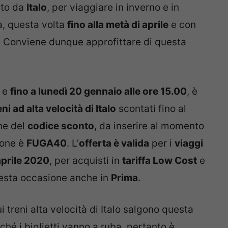
ato da
Italo
, per viaggiare in inverno e in
à, questa volta
fino alla metà di aprile
e con
. Conviene dunque approfittare di questa
e
fino a lunedì 20 gennaio alle ore 15.00
, è
reni ad alta velocità di Italo
scontati fino al
ne del
codice sconto
, da inserire al momento
ione è
FUGA40
. L’
offerta è valida
per i
viaggi
aprile 2020
, per acquisti in
tariffa Low Cost
e
esta occasione anche in
Prima
.
i treni alta velocità di Italo salgono questa
ché i biglietti vanno a ruba, pertanto è