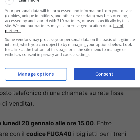
Learn more
al 40%
, dovete inserire il
codice promo
Your personal data will be processed and information from your device
(cookies, unique identifiers, and other device data) may be stored by,
na web con il
form per l’acquisto
che trovate
accessed by and shared with 319 partners, or used specifically by this
site. We and our partners may use precise geolocation data.
List of
alotreno.it). Il codice va inserito nel box in
partners.
Some vendors may process your personal data on the basis of legitimate
la scritta: “
Inserisci codice promo
“.
interest, which you can object to by managing your options below. Look
for a link at the bottom of this page or in the site menu to manage or
withdraw consent in privacy and cookie settings.
op che da mobile, tramite la
App Italo
per Ios e
presenti nelle stazioni ferroviarie, le
agenzie
Manage options
Consent
rvizio Pronto Italo 060708, il
call center
attivo
l costo telefonico di una chiamata su rete fissa
 di vendita).
 lunedì 20 gennaio alle ore 15.00
. Entro
are con il
codice FUGA40
i biglietti per i treni