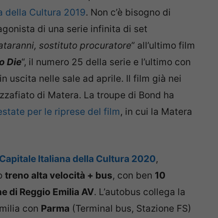
 della Cultura 2019
. Non c’è bisogno di
agonista di una serie infinita di set
taranni, sostituto procuratore
” all’ultimo film
o Die
“, il numero 25 della serie e l’ultimo con
n uscita nelle sale ad aprile. Il film già nei
zzafiato di Matera. La troupe di Bond ha
estate per le riprese del film
, in cui la Matera
Capitale Italiana della Cultura 2020
,
io
treno alta velocità + bus
, con ben
10
e di Reggio Emilia AV
. L’autobus collega la
Emilia con
Parma
(Terminal bus, Stazione FS)