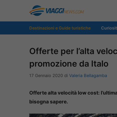
Vai
al
contenuto
Destinazioni e Guide turistiche
Curiosi
Offerte per l’alta veloc
promozione da Italo
17 Gennaio 2020
di
Valeria Bellagamba
Offerte alta velocità low cost: l’ulti
bisogna sapere.