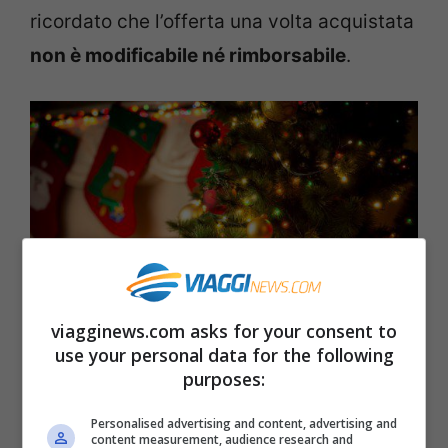
ricordato che l’offerta una volta acquistata
non è modificabile né rimborsabile
.
viagginews.com asks for your consent to
use your personal data for the following
purposes:
iStock
Personalised advertising and content, advertising and
Offerte di Italo: gli altri sconti a
content measurement, audience research and