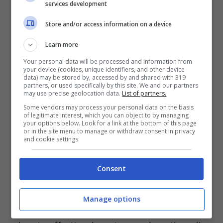
services development
Natale
Store and/or access information on a device
Non finisce qui, oltre ai biglietti dimezzati
Learn more
per viaggiare con i suoi
treni ad alta
Your personal data will be processed and information from
your device (cookies, unique identifiers, and other device
velocit
à il 25 dicembre,
Italo
prevede
altri
data) may be stored by, accessed by and shared with 319
partners, or used specifically by this site. We and our partners
sconti durante il periodo natalizio
. Infatti
may use precise geolocation data.
List of partners.
sono in offerta biglietti
a partire da 9,90
Some vendors may process your personal data on the basis
of legitimate interest, which you can object to by managing
euro a tratta
su alcune tratte servite dalla
your options below. Look for a link at the bottom of this page
or in the site menu to manage or withdraw consent in privacy
and cookie settings.
compagnia ferroviaria e indicate sul sito
web ufficiale. L’offerta vale sia per i
Consent
biglietti
per viaggiare subito
, durante il
periodo Natalizio e
anche più avanti nel
Manage options
mese di gennaio
. Anche in questo caso