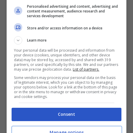
spettacoli, giochi, gare, eventi per bambini
Personalised advertising and content, advertising and
e appuntamenti tematici organizzati in
content measurement, audience research and
services development
ogni quartiere. Caratteristiche sono le
gare
Store and/or access information on a device
di abbuffata
, spesso a chi mangia più uova
Learn more
o anche le salsicce catalane botifarras.
Your personal data will be processed and information from
Durante il weekend di Carnevale, inoltre, si
your device (cookies, unique identifiers, and other device
data) may be stored by, accessed by and shared with 319
tiene la
gara per l’esercizio commerciale
partners, or used specifically by this site. We and our partners
may use precise geolocation data.
List of partners.
con le migliori decorazioni
, che vincerà il
Some vendors may process your personal data on the basis
premio “
pimiento de oro
“.
of legitimate interest, which you can object to by managing
your options below. Look for a link at the bottom of this page
or in the site menu to manage or withdraw consent in privacy
and cookie settings.
Tra gli eventi più spettacolari del
Carnevale di Barcellona, segnaliamo la
Consent
Taronjada
, una battaglia di palloncini e
coriandoli arancioni che sostituiscono la
Manage options