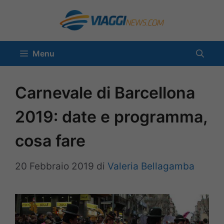
Vai
al
contenuto
Menu
Carnevale di Barcellona
2019: date e programma,
cosa fare
20 Febbraio 2019
di
Valeria Bellagamba