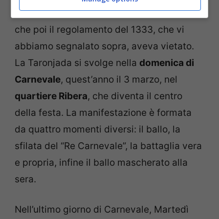
arance che si lanciavano anticamente, ma
che poi il regolamento del 1333, che vi
abbiamo segnalato sopra, aveva vietato.
La Taronjada si svolge nella
domenica di
Carnevale
, quest’anno il 3 marzo, nel
quartiere Ribera
, che diventa il centro
della festa. La manifestazione è formata
da quattro momenti diversi: il ballo, la
sfilata del “Re Carnevale”, la battaglia vera
e propria, infine il ballo mascherato alla
sera.
Nell’ultimo giorno di Carnevale, Martedì