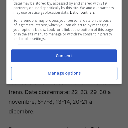
data) may be stored by, accessed by and shared with 319
partners, or used specifically by this site. We and our partners
may use precise geolocation data.
List of partners.
Se vuoi prendere il più famoso, allora devi
Some vendors may process your personal data on the basis
salire sulla
Transiberiana italiana da
of legitimate interest, which you can object to by managing
your options below. Look for a link at the bottom of this page
Sulmona a Roccaraso.
Dal 22 novembre
or in the site menu to manage or withdraw consent in privacy
and cookie settings.
fino al 21 dicembre 2025, ogni weekend la
ferrovia in questione attraversa i parchi
Consent
con la magia del Natale. Tra valli innevate
e soste nei borghi d’Abruzzo, si vive
Manage options
l’atmosfera dei mercatini direttamente sul
treno. Date confermate: 22-23. 29-30 a
novembre, 6-7-8, 13-14, 20-21 a
dicembre.