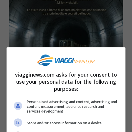
Camminando tra i rifugi ricostruiti fedelmente, il peso della
storia e della roccia si fa sentire.
viagginews.com asks for your consent to
use your personal data for the following
A Sant’Oreste si nasconde uno dei siti più
purposes:
enigmatici d’Europa: la Città Bunker del
Personalised advertising and content, advertising and
content measurement, audience research and
Monte Soratte. Questo complesso ipogeo è
services development
un colosso del genio militare, con ben 4,5
Store and/or access information on a device
chilometri di gallerie scavate nel cuore