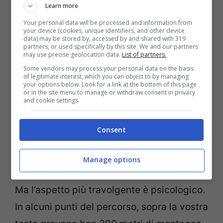
Learn more
della roccia, di cui 2,5 chilometri sono oggi
Your personal data will be processed and information from
visitabili.
your device (cookies, unique identifiers, and other device
data) may be stored by, accessed by and shared with 319
partners, or used specifically by this site. We and our partners
may use precise geolocation data.
List of partners.
L’esperienza inizia in modo suggestivo a
Some vendors may process your personal data on the basis
bordo di un piccolo trenino elettrico. Il
of legitimate interest, which you can object to by managing
your options below. Look for a link at the bottom of this page
sferragliare sui binari accompagna il
or in the site menu to manage or withdraw consent in privacy
and cookie settings.
visitatore tra storie inedite e segreti
gelosamente custoditi per decenni, per poi
Consent
proseguire a piedi tra rifugi ricostruiti con
una fedeltà storica impressionante.
Manage options
Ma l’aspetto più travolgente è psicologico.
In alcuni punti del percorso, sopra la vostra